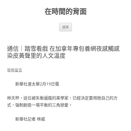
跳
至
在時間的背面
主
要
內
容
選單
通信｜踏雪看戲 在加拿年專包養網夜感觸感
染皮黃聲里的人文溫度
發佈留言
新華社渥太華2月19日電
林天秤，這位被失衡逼瘋的美學家，已經決定要用她自己的方
式，強制創造一場平衡的三角戀愛。
新華社記者 林威