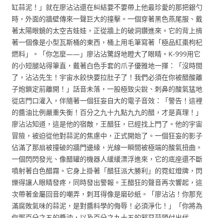
缸蒜泥！」就在廖沾沾還在糾結要不要帶上他最珍愛的那把銀勺
時，外面的牆壁傳來一聲巨大的撞擊。一個穿著黑色燕尾服、戴
著太陽眼鏡的太空吉娃娃，正從牆上的破洞鑽進來。它的背上揹
著一個像是小型瓦斯桶的東西，桶上用毛筆寫著「極品紅棗枸杞
燃料」。「你怎麼——」廖沾沾驚訝地瞪大了眼睛。K-999用它
的小短腿站得筆直，戴著白色手套的爪子優雅地一揮：「沒時間
了，沾沾先生！宇宙水餃快要拉肚子了！我們必須在你被醋酸離
子炮鎖定前離開！」話音未落，一股極致尖銳、刺鼻的酸氣猛地
從店門口灌入，伴隨著一個狂妄自大的電子音效：「警告！這裡
的醬油比例嚴重失衡！百分之九十九點九九的醋，才是真理！」
廖沾沾知道，這是他的宿敵，王醋狂，已經找上門了。他的宇宙
冒險，被迫從他對蒜泥的焦慮中，正式開始了。一個狂妄的影子
佔滿了那扇被撞破的牆門邊緣，光線一瞬間被極端的酸氣扭曲。
一個閃閃發光、像醋罐的機器人緩緩漂浮進來，它的底座還不斷
噴射著白色醋霧。它身上掛著「醋狂派大勝利」的霓虹燈牌，閃
爍得讓人眼睛發疼，同時發出警報。王醋狂的聲音再次響起，這
次帶著金屬回音的嘲弄，刺耳得像是磨砂紙。「廖沾沾！你那充
滿腐敗氣味的蒜泥，是對醬料學的侮辱！必須淨化！」「你將為
你那百分之五的醬油，以及百分之九十五的邪惡蒜頭付出代