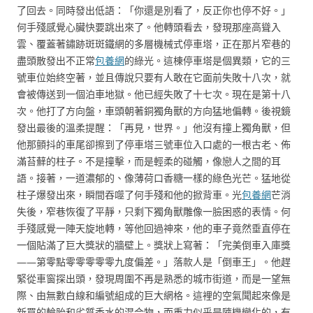
了回去。同時發出低語：「你還是別看了，反正你也停不好。」
何手殘感覺心臟快要跳出來了。他轉頭看去，發現那座高聳入
雲、覆蓋著鏽跡斑斑鐵網的多層機械式停車塔，正在那片窄巷的
盡頭散發出不正常
包養網
的綠光。這棟停車塔是個異類，它的三
號車位始終空著，並且傳說只要有人敢在它面前失敗十八次，就
會被傳送到一個泊車地獄。他已經失敗了十七次。現在是第十八
次。他打了方向盤，車頭朝著銅獨角獸的方向猛地偏轉。後視鏡
發出最後的溫柔提醒：「再見，世界。」他沒有撞上獨角獸，但
他那顫抖的車尾卻擦到了停車塔三號車位入口處的一根古老、佈
滿苔蘚的柱子。不是撞擊，而是輕柔的碰觸，像戀人之間的耳
語。接著，一道濃郁的、像薄荷口香糖一樣的綠色光芒。猛地從
柱子爆發出來，瞬間吞噬了何手殘和他的掀背車。光
包養網
芒消
失後，窄巷恢復了平靜，只剩下獨角獸雕像一臉困惑的表情。何
手殘感覺一陣天旋地轉，等他回過神來，他的車子竟然垂直停在
一個貼滿了巨大獎狀的牆壁上。獎狀上寫著：「完美倒車入庫獎
——第零點零零零零零九度偏差。」落款人是「倒車王」。他趕
緊從車窗探出頭，發現周圍不再是熟悉的城市街道，而是一望無
際、由無數白線和編號組成的巨大網格。這裡的空氣聞起來像是
新買的輪胎和劣質香水的混合物，而重力似乎是隨機變化的，有