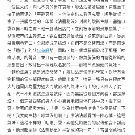
一個巨大的、消化不良的胃在哀嚎。廖沾沾皺著眉頭，這嚴重干
擾了他蒜泥的「寧靜冥想」。他決定出去看個究竟，順手從桌上
拿了一張髒兮兮的，印著《沾醬秘笈》封面的皺衛生紙，塞進口
袋以備不時之需。他一腳踏出店門，立刻被眼前的景象震驚了。
整條城市的主幹道上，數百個交通信號燈，從東邊到西邊，從高
架橋到巷弄口，全部變成了綠燈。它們不是交替閃爍，而是固定
在「通行」的狀
包養網
態，同時，每一個燈箱都發出了那種「咕
嚕咕嚕」的聲音，並且有一層淡淡的、熱氣騰騰的白霧從燈箱的
頂部冒出，散發出一種難以名狀的——麵粉蒸煮過頭的氣味。
「麵粉焦慮？還是過度發酵？」廖沾沾是個醬料學家，對所有食
物相關的氣味都極度敏感。他聞出來了，這是一種只有在極度巨
大的麵團因為壓力過大而散發出的氣味。街上的行人陷入了混
亂。汽車不知道該走還是該停，因為無論從哪個方向看，都是綠
燈。一個穿著西裝的男人小心翼翼地把車停在路中央，搖下車
窗，對著紅綠燈大喊：「喂！你為什麼咕嚕咕嚕？你倒是紅一下
啊！我要向左轉！綠燈沒用啊！」廖沾沾感覺到一陣心悸。這種
氣味，這種不祥的「咕嚕」聲，與他兒時聽到的家傳預言不謀而
合。他想起家傳《沾醬秘笈》裡記載的第一句：「當世間萬物的