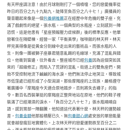
有天秤座請注意！由於月球剛剛打了一個噴嚏，您的戀愛機率從
昨日的百分之九十九點九，陡降至負百分之八十七！」廣播員的
聲音聽起來像是一個
包養網推薦
正在經歷中年危機的雙子座，充
滿了戲劇性的絕望。張水瓶，一個典型的水瓶座，立刻感到一陣
恐慌，這是他患有「星座預報壓力症候群」後的標準反應。他單
戀著住在隔壁棟、經營一家「平衡美學」咖啡館的林天秤。林天
秤完美得像是從黃金分割線中走出來的藝術品。而張水瓶的人
生，則像一團被獅子座暴君隨意亂踢的毛線球，充滿了混亂與錯
位。他衝到窗邊，往外看去。整座城市已經
包養
因為這個突如其
來的「超級修正」而陷入了荒謬的混亂。街道上的雙魚座們，開
始不受控制地流下鹹鹹的海水淚，他們無法停止地哭泣，導致城
市低窪處已經形成了小型潟湖。那些摩羯座的上班族，嚴格遵守
著廣播中「摩羯座今天適合原地踏步，否則將失去襪子」的指
令。數百名西裝筆挺的摩羯座正整齊地站在原地，他們的鞋子裡
裝滿了已經潮濕的淚水。「負百分之八十七？」張水瓶喃喃自
語，感到胃部一陣翻騰，他知道這代表著什麼。林天秤的運勢越
差，
包養金額
他那股積壓已久、無
包養甜心網
處安放的單戀能量
就會越發瘋狂地實體化。上次林天秤的戀愛運勢跌至百分之二
十，張水瓶就發現他的廚房裡長滿了巨大的、形狀是林天秤側臉