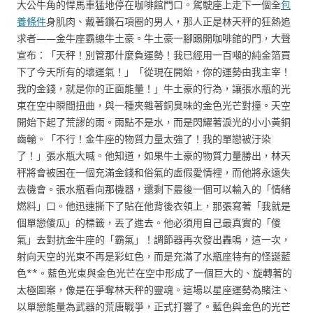
大公牛角的悍馬車猛地停在咖啡館門口。駕駛座上走下一個全
包
養條件
身肌肉、戴著鑽石項圈的男人，那人正是林天秤的狂熱追
求者——金牛座霸總牛土豪。牛土豪一腳踢開咖啡館的門，大聲
宣布：「天秤！別管那什麼負運勢！我已經用一百噸的純金箔買
下了今天所有的壞運氣！」「從現在開始，你的運勢由我主宰！
我的金錢，就是你的正面能量！」牛土豪的行為，讓張水瓶的光
束在空中瞬間扭曲，與一種夾雜著銅臭味的金色光芒對撞。天空
開始下起了荒謬的雨。雨點不是水，而是閃耀著淚光的小小黃銅
齒輪。「不行！金牛座的物質力量太強了！我的單戀被汙染
了！」張水瓶大喊。他知道，如果牛土豪的物質力量勝出，林天
秤將會被困在一個充滿金錢和俗氣的虛假愛情裡，而他將永遠失
去機會。張水瓶看向那機器，還剩下最後一個可以輸入的「情緒
燃料」口。他迅速撕下了貼在他背後衣領上，那張寫著「我就是
個單戀傻瓜」的標籤，丟了進去。他必須用自己最真實的「傻
氣」去對抗金牛座的「霸氣」！調節器再次發出轟鳴，這一次，
射向天空的光束不再是彩虹色，而是充滿了水瓶座特有的怪誕藍
色**。藍色光束與金色光芒在空中形成了一個巨大的、旋轉著的
太極圖案，像是在爭奪林天秤的靈魂。這場以星座運勢為賭注、
以單戀能量為武器的荒唐戰爭，正式打響了。藍色與金色的光芒