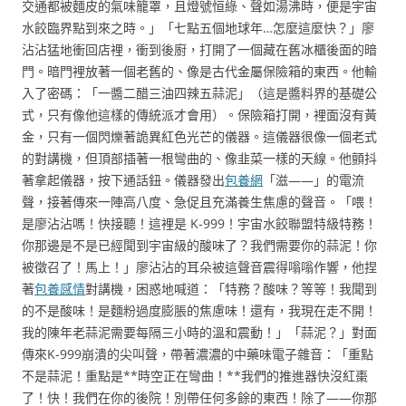
交通都被麵皮的氣味籠罩，且燈號恒綠、聲如湯沸時，便是宇宙
水餃臨界點到來之時。」「七點五個地球年…怎麼這麼快？」廖
沾沾猛地衝回店裡，衝到後廚，打開了一個藏在舊冰櫃後面的暗
門。暗門裡放著一個老舊的、像是古代金屬保險箱的東西。他輸
入了密碼：「一醬二醋三油四辣五蒜泥」（這是醬料界的基礎公
式，只有像他這樣的傳統派才會用）。保險箱打開，裡面沒有黃
金，只有一個閃爍著詭異紅色光芒的儀器。這儀器很像一個老式
的對講機，但頂部插著一根彎曲的、像韭菜一樣的天線。他顫抖
著拿起儀器，按下通話鈕。儀器發出
包養網
「滋——」的電流
聲，接著傳來一陣高八度、急促且充滿養生焦慮的聲音。「喂！
是廖沾沾嗎！快接聽！這裡是 K-999！宇宙水餃聯盟特級特務！
你那邊是不是已經聞到宇宙級的酸味了？我們需要你的蒜泥！你
被徵召了！馬上！」廖沾沾的耳朵被這聲音震得嗡嗡作響，他捏
著
包養感情
對講機，困惑地喊道：「特務？酸味？等等！我聞到
的不是酸味！是麵粉過度膨脹的焦慮味！還有，我現在走不開！
我的陳年老蒜泥需要每隔三小時的溫和震動！」「蒜泥？」對面
傳來K-999崩潰的尖叫聲，帶著濃濃的中藥味電子雜音：「重點
不是蒜泥！重點是**時空正在彎曲！**我們的推進器快沒紅棗
了！快！我們在你的後院！別帶任何多餘的東西！除了——你那