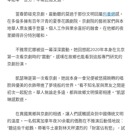
當春節碰見京劇，最動聽的莫過于那份文明回屬
包養網
感。
在多倫多擁有百年汗青的夏季花圃劇院，京劇院的藝術家們與本
地華人票友攜手登臺。個人工作與業余喜好的融會，在他鄉的夜
里顯得非分特別暖和。
不雅眾尼娜被這一幕深深震動。她回想起2020年本身在北京
第一次看京劇時的“震動”，感嘆在故鄉也能看到這般專門研究的
京劇扮演。
凱瑟琳是第一次看京劇，她說本身一會兒便被悠揚婉轉的唱
腔與優美的衣飾帶進了夢境般的世界。“看不知名家與票友之間是
初次一起配合。華人無論走多遠，都與故鄉文明慎密相連。”凱瑟
琳感歎道。
在異國異鄉與京劇的相遇，讓人們感觸感染到中國傳統文明
的溫度。一名假寓加拿年夜30余載的僑胞在不雅演后動情地說：
“聽這些千紙鶴，帶著牛土豪對林天秤濃烈的「財富佔有慾」，試