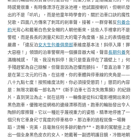
時感覺很重，有時像漂浮在游泳池裡。他試圖按喇叭，但喇叭發
出的不是「叭叭」，而是他童年時學會的、關於泊車口訣的魔性
兒歌。四面八方傳來了刺耳的剎車聲，接著，一群穿著反
包養合
約
光背心和戴著白色安全帽的人朝他衝來。這些人手裡拿的不是
警棍，而是長長的測量尺和巨大的電子角度儀，臉上的表情極度
嚴肅。「違反泊
女大生包養俱樂部
車維度基本法！斜停入庫！罪
大惡極！」領頭的泊車警察用一個擴音器大喊，聲音
長期包養
充
滿機械感。「我、我沒有斜停！我只是垂直停在了牆壁上！」何
手殘趕緊為自己辯解，但聲音因為恐懼而顫抖。「垂直泊車？那
是在第三次元的行為，在這裡，你的車體與停車線的夾角是——
八十九點七度！按照維度法則，你必須接受懲罰！」懲罰的內容
是：無限次觀看一部名為**《新手泊車七百次失敗集錦》的紀錄
片，直到哭泣為止。就在這時，一輛像是從科幻電影裡開出來的
黑色跑車，優雅地從網格的邊緣漂移而過。跑車的輪胎發出令人
陶醉的摩擦聲，它以一種近乎蔑視重力的姿態，精準地停進了一
個只有它車身尺寸寬度的停車格中。那泊車的過程就像一場舞
蹈，流暢、完美，且毫無任何多餘的動作**。跑車的駕駛座上走
出一個全身黑色皮衣的女人，她戴著一副透明護目鏡，冷酷地朝