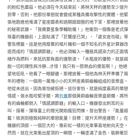
的粉紅色蘑菇。他必須在今天結束前，將林天秤的運勢至少提升
到零。否則，他那份單戀就會變成某種具備攻擊性的實體。他緊
張地跑進他堆滿了星座圖表和過期甜甜圈的地下室，那裡放著他
的秘密武器。「我需要星象學輔助儀！」他衝到一個像是老式彈
珠臺的機器前，上面貼滿了「巨蟹座已哭」、「處女座勿碰」等
警告標籤。這是他用廢棄的唱片機和一個不知名的外星計算器改
造而成的「情感調節器」。他必須輸入一種極具感染力的正面情
緒作為燃料，來抵抗那負面的運勢波。「水瓶座的優勢，就是超
脫一切的理性與冷靜…才怪！我只有一腔熱血的傻氣啊！」他絕
望地低吼。他看了一眼腳邊。那裡放著一個他為林天秤準備了兩
年的禮物：一個用一萬塊小小的天秤座黃銅齒輪組成的音樂盒。
他從未送出，因為害怕被拒絕。這份害怕，就是純度最高的單戀
情感。張水瓶咬緊牙關，將
包養
那個黃銅齒輪音樂盒砸爛，將所
有的齒輪都倒入「情感調節器」的輸入口。機器發出刺耳的尖
叫，接著，彈珠臺上的燈光開始瘋狂閃爍，發出警告。「能量超
載！檢測到極致純粹的單戀能量！目標：提升天秤座運勢！」在
機器的頂部，一個巨大的、像彩虹一樣的光束筆直地射向天空。
然而，就在光束衝出屋頂的一瞬間，一輛塗滿了金色、裝飾著巨