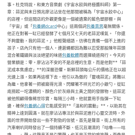
事。杜克特說，和東方音樂劇《宇宙水餃與終極醬料師》第一
章：蒜泥與末日預兆廖沾沾坐在他那間被稱為「宇宙水餃中心」
的店裡，但這間店的外觀更像是一個被遺棄的藍色塑膠棚，與
「宇宙」或「
包養網dcard
中心」這兩個詞
包養意思
毫無關係。
他正在對著一缸已經發酵了七個月又七天的老蒜泥嘆氣。「你還
不夠靈動，我的蒜泥。」他輕聲細語，彷彿在責備一個不上進的
孩子。店內只有他一個人，連蒼蠅都因為難以忍受那股陳年蒜頭
混合著鐵鏽與淡淡絕望的味道
包養軟體
而選擇繞道飛行。今天的
營業額是：零。廖沾沾不安的不是店裡的生意，而是他對**「蒜
泥成本焦慮症」**的深層恐懼。新鮮蒜頭每公斤的價格正在以超
光速上漲，如果再這樣下去，他引以為傲的「靈魂蒜泥」將難以
為繼。他拿著一把被磨得光滑、閃耀著不祥光芒的小銀勺，從缸
底撈起一坨濃稠的、顏色介於灰綠與土黃之間的發酵物。這蒜泥
被他照顧得像稀世珍寶，每隔三小時，他就要用手指彈一下缸
邊，確保
包養網心得
它能感受到**「溫和的震動」**，以助其在
精神上達到圓滿。就在廖沾沾專注於與蒜泥進行心靈交流時，外
面的世界開始發出一些不對勁的信號。首先是聲音。街上所有的
汽車喇叭同時發出了一個持續不斷、低沉且潮濕的「咕嚕——咕
嚕——」聲。這聲音不是引擎聲，也不是正常的鳴笛聲，而像是