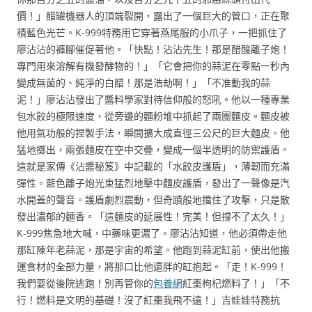
價！」醋罐機器人的頂端裂開，露出了一個巨大的管口，正在聚
積藍色光芒。K-999特務用它穿著燕尾服的小爪子，一把抓住了
廖沾沾的褲腳催促著他。「快點！沾沾先生！那是醋酸離子炮！
專門用來溶解有機發酵物的！」「它會把你的蒜泥在零點一秒內
變成無菌的、純淨的白醋！那是浩劫啊！」「不准動我的蒜
泥！」廖沾沾發出了醬料學家對待信仰般的怒吼。他以一種專業
包水餃的極限速度，從旁邊的麵粉堆中抓起了兩團麵皮。麵皮被
他用氣功般的捏製手法，瞬間擴大成直徑三公尺的巨大麵皮。他
猛地擲出，兩張麵皮在空中交疊，變成一個半透明的防禦護盾。
這就是家傳《沾醬秘笈》中記載的「水餃皮護盾」，薄韌而充滿
彈性。藍色離子炮光束猛烈地擊中麵皮護盾，發出了一聲像是汽
水開蓋的聲音。護盾劇烈震動，但奇蹟般地擋住了攻擊，只是散
發出濃郁的麵香。「這麵皮的延展性！完美！但撐不了太久！」
K-999焦急地大喊，中藥味更濃了。廖沾沾知道，他必須帶走他
那缸陳年老蒜泥，那是宇宙的希望。他跑到蒜泥缸前，使出他搬
運食材的全部力量，將那口比他還胖的缸抱起。「走！K-999！
我們要從後院逃跑！別再管你的
包養網
紅棗枸杞燃料了！」「不
行！燃料是文明的基礎！沒了紅棗我飛不遠！」吉娃娃特務抗