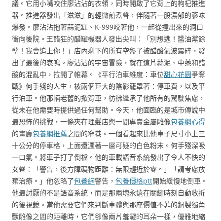
議。它用小嘴咬住廖沾沾的衣領，同時開啟了它背上的枸杞推進
器。推進器發出「滋滋」的輕微煎煮聲，伴隨著一股濃郁的蔘味
爆發。廖沾沾抱著蒜泥缸、K-999咬著他，一起從撞出來的洞口
衝向後院。王醋狂的醋罐機器人發出尖叫：「別想逃！醬油黨餘
孽！我會追上你！」店內剩下的所有空盤子被醋酸氣波震碎，發
出了最後的哀鳴。廖沾沾的宇宙冒險，就在這片蒜泥、中藥和醋
酸的混亂中，拉開了帷幕。《平行泊車維度：車位
甜心花園
爭奪
戰》何手殘的人生，被兩個巨大的陰影籠罩著：停車費，以及平
行泊車。他那輛老舊的掀背車，彷彿繼承了他所有的駕駛焦慮，
從未在他需要時提供過任何幫助。今天，他面臨的是城市傳說中
最恐怖的挑戰，一條夾在理髮店與一間專賣金屬雕像
包養網心得
的畫廊
包養網推薦
之間的窄巷。一個看起來比他車子尺寸小上三
十公分的停車格，上面還灑著一層可疑的白色粉末。何手殘深吸
一口氣。將車子打了倒檔。他的車載語音系統發出了令人不快的
女聲：「警告，後方障礙物距離：無限趨近於零。」「請考慮放
棄治療。」他忽略了
包養網
警告，
包養價格ptt
開始緩慢地倒車。
他最討厭的不是語音系統，而是那兩塊永遠在關鍵時刻自動收折
的後視鏡。當他需要它們來判斷車體與那座價值不菲的銅製獨角
獸雕像之間的距離時，它們卻像兩片羞澀的耳朵一樣，優雅地縮