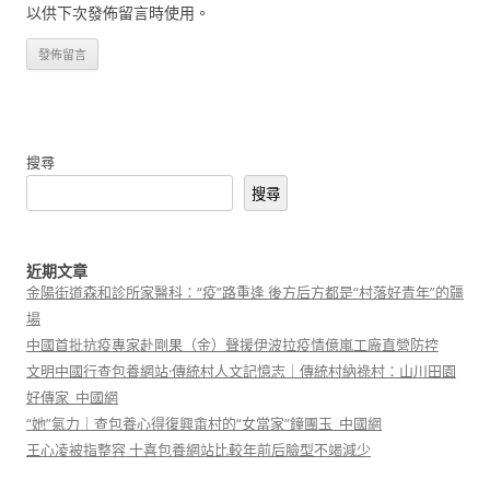
以供下次發佈留言時使用。
搜尋
搜尋
近期文章
金陽街道森和診所家醫科：“疫”路重逢 後方后方都是“村落好青年”的疆
場
中國首批抗疫專家赴剛果（金）聲援伊波拉疫情億嵐工廠直營防控
文明中國行查包養網站·傳統村人文記憶志｜傳統村納祿村：山川田園
好傳家_中國網
“她”氣力｜查包養心得復興畬村的“女當家”鐘團玉_中國網
王心凌被指整容 十喜包養網站比較年前后臉型不竭減少