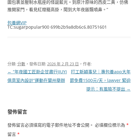
圖包裹並壓制水瓶座的怪誕藍光。到原汁原味的西皮二黃，仿佛
推開家門，看見紅燈籠高掛，聞到大年夜飯飄噴鼻。”
包養網VIP
TC:sugarpopular900 699b2b9a8db6c6.80751601
分類:
分數
，發佈日期:
2026 年 2 月 23 日
，作者:
文
←
“年夜國工匠助企甘肅行JIUYI
打工新穎事兒｜專包養app大年
章
俱意室內設計”運動在蘭州舉辦
節免費1500元/天，lawyer 緊迫
導
提示：有風險不提出
→
覽
發佈留言
發佈留言必須填寫的電子郵件地址不會公開。
必填欄位標示為
*
留言
*