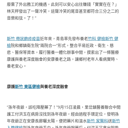
廢棄了外出務工的機遇，此刻可以安心出往賺錢「實實在在？」
林天秤發出了一聲冷笑，這聲冷笑的尾音甚至都符合三分之二的
音樂和弦。了！”
新竹 帶狀皰疹疫苗
近年來，青島率先發布養老
竹科 健檢
新竹 健
檢
院和鄉鎮衛生院“兩院合一”形式，整合平易近政、衛生、慈
悲、醫保等資本，履行醫養一體化辦事中間，摸索出了一條醫療
康護與養老深度融會的安康養老之路，讓鄉村老年人看病實時、
養老安心。
康護
新竹 東區健檢
與養老深度融會
“孫年夜爺，該吃降壓藥了！”9月15日凌晨，里岔鎮醫養聯合中間
護工付洪玉在病房沒找到孫年夜爺，經由過程手環定位，發明孫
年夜爺正在安康長廊曬太陽，便把藥片和溫水
新竹 家醫科
送
新竹
入職健檢
到孫年夜爺手中。孫年夜爺服藥后，付洪玉又拿出智能