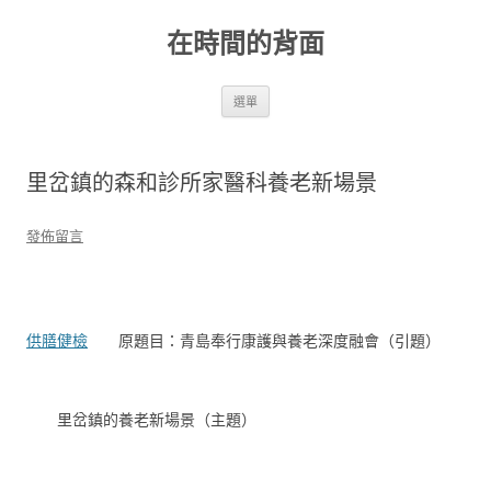
跳
至
在時間的背面
主
要
內
容
選單
里岔鎮的森和診所家醫科養老新場景
發佈留言
供膳健檢
原題目：青島奉行康護與養老深度融會（引題）
里岔鎮的養老新場景（主題）