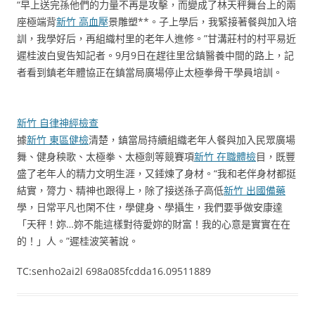
“早上送完孫他們的力量不再是攻擊，而變成了林天秤舞台上的兩
座極端背
新竹 高血壓
景雕塑**。子上學后，我緊接著餐與加入培
訓，我學好后，再組織村里的老年人進修。”甘溝莊村的村平易近
遲桂波白叟告知記者。9月9日在趕往里岔鎮醫養中間的路上，記
者看到鎮老年體協正在鎮當局廣場停止太極拳骨干學員培訓。
新竹 自律神經檢查
據
新竹 東區健檢
清楚，鎮當局持續組織老年人餐與加入民眾廣場
舞、健身秧歌、太極拳、太極劍等競賽項
新竹 在職體檢
目，既豐
盛了老年人的精力文明生涯，又錘煉了身材。“我和老伴身材都挺
結實，膂力、精神也跟得上，除了接送孫子高低
新竹 出國備藥
學，日常平凡也閑不住，學健身、學攝生，我們要爭做安康達
「天秤！妳…妳不能這樣對待愛妳的財富！我的心意是實實在在
的！」人。”遲桂波笑著說。
TC:senho2ai2l 698a085fcdda16.09511889