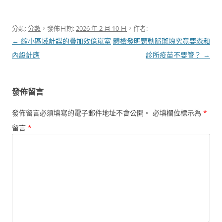
分類:
分數
，發佈日期:
2026 年 2 月 10 日
，作者:
文
←
縮小區域計謀的疊加效億嵐室
體檢發明頸動脈斑塊究竟要森和
章
內設計應
診所疫苗不要管？
→
導
覽
發佈留言
發佈留言必須填寫的電子郵件地址不會公開。
必填欄位標示為
*
留言
*