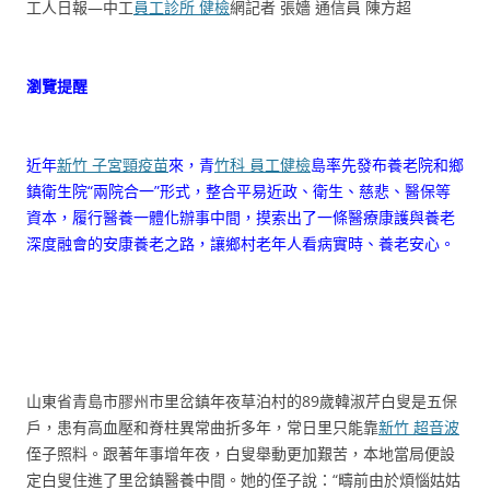
工人日報—中工
員工診所 健檢
網記者 張嬙 通信員 陳方超
瀏覽提醒
近年
新竹 子宮頸疫苗
來，青
竹科 員工健檢
島率先發布養老院和鄉
鎮衛生院“兩院合一”形式，整合平易近政、衛生、慈悲、醫保等
資本，履行醫養一體化辦事中間，摸索出了一條醫療康護與養老
深度融會的安康養老之路，讓鄉村老年人看病實時、養老安心。
山東省青島市膠州市里岔鎮年夜草泊村的89歲韓淑芹白叟是五保
戶，患有高血壓和脊柱異常曲折多年，常日里只能靠
新竹 超音波
侄子照料。跟著年事增年夜，白叟舉動更加艱苦，本地當局便設
定白叟住進了里岔鎮醫養中間。她的侄子說：“疇前由於煩惱姑姑