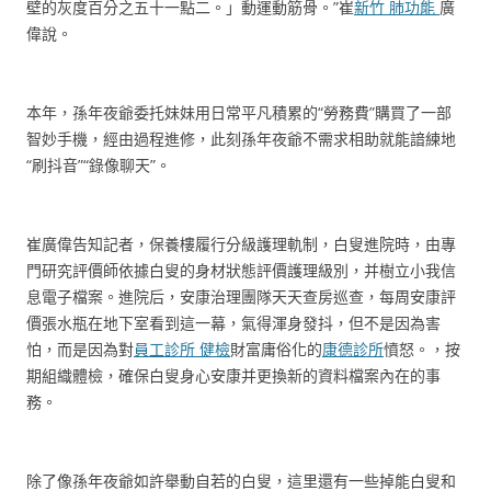
壁的灰度百分之五十一點二。」動運動筋骨。”崔
新竹 肺功能
廣
偉說。
本年，孫年夜爺委托妹妹用日常平凡積累的“勞務費”購買了一部
智妙手機，經由過程進修，此刻孫年夜爺不需求相助就能諳練地
“刷抖音”“錄像聊天”。
崔廣偉告知記者，保養樓履行分級護理軌制，白叟進院時，由專
門研究評價師依據白叟的身材狀態評價護理級別，并樹立小我信
息電子檔案。進院后，安康治理團隊天天查房巡查，每周安康評
價張水瓶在地下室看到這一幕，氣得渾身發抖，但不是因為害
怕，而是因為對
員工診所 健檢
財富庸俗化的
康德診所
憤怒。，按
期組織體檢，確保白叟身心安康并更換新的資料檔案內在的事
務。
除了像孫年夜爺如許舉動自若的白叟，這里還有一些掉能白叟和