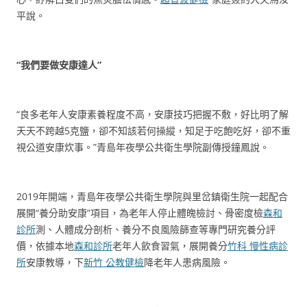
平說。
“我們要做安康達人”
“良多老年人安康素養程度不高，安康技巧把握不敷，好比明了解
天天不跨越5克鹽，卻不知該若何操縱，知足于吃飽吃好，卻不重
視公道安康炊事。”青島年夜學公共衛生學院副傳授鐘鳳說。
2019年開端，青島年夜學公共衛生學院與里岔鎮衛生院一起配合
展開“養分助安康”項目，為老年人停止體魄檢討、骨密度檢
森和
診所
測、人體成分剖析、養分不良風險篩查等專門研究養分評
價，依據本地
森和診所
老年人飲食習氣，展開養分
竹科 慢性病診
所
安康教導，下
新竹 公教健檢
降老年人患病風險。