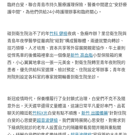
臨終白叟，聯合青島市持久醫療護理保險，醫養中間建立“安舒療
護中間”，為他們供給24小時護理辦事和臨終關心。
碰到衛生院治不了的年
竹科 健檢
夜病、急癥咋辦？里岔衛生院與
青島年夜學醫學從屬病院“結對”構成醫聯體，兩邊就雙向轉診、
技巧領導、人才培育、資本共享等外容展開親密協作，牛土豪則
從悍馬車的後備箱裡拿出一個像是
新竹 高血脂
小型保險箱的東
西，小心翼翼地拿出一張一元美金。對衛生院轉至青年夜附院的
患者，優先供給科室選擇、檢討預定、住院設定等辦事；青年夜
附院則設定各科室的專家按期輪番到衛生院坐診。
新冠疫情時代，保養樓履行了全封鎖式治理，白叟們不克不及隨
意外出，天天遲早還得丈量體溫，這讓日常平凡愛好串門、品茗
聊天的韓廷乾
竹科X光
白叟有點不順應。
新竹 出國備藥
“針對住院
白叟的心思變更
超音波健檢
，我們實時展開心思安慰，對需求到
下級病院就診的老年人設置自力的隔離察看房間并賜與重點關
心，紓解白叟們的焦炙膽怯情感。
超音波健檢
”家庭簽約大夫馬汝