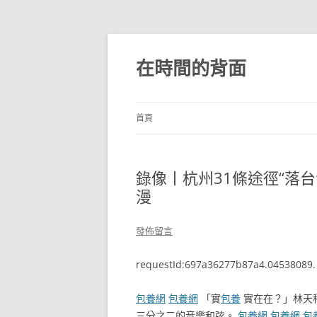
跳
至
主
在時間的背面
要
內
容
首頁
錄像丨杭州31條途徑“落台
漫
發佈留言
requestId:697a36277b87a4.04538089.
包養網
包養網
「實
包養
實在在？」林天
三分之二的音樂和弦。
包養網
包養網
包