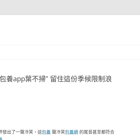
包養app葉不掃” 留住這份季候限制浪
秤發出了一聲冷笑，這
包養
聲冷笑
包養網
的尾音甚至都符合
養