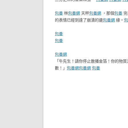
包養
林
包養網
天秤
包養網
，那個
包養
完
的表情已經到達了崩潰的邊
包養網
緣。
包
包養
包養
包養網
「牛先生！請你停止散播金箔！你的物質
數！」
包養網
包養網
包養