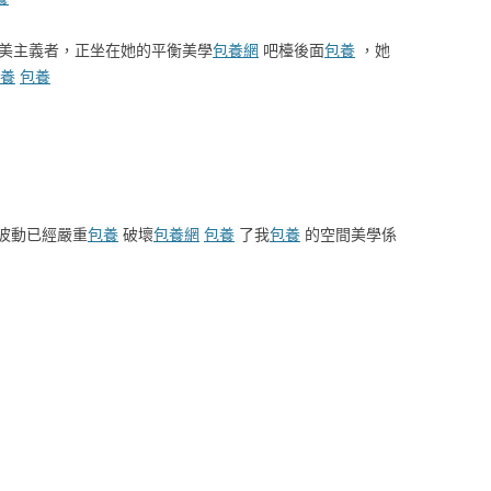
美主義者，正坐在她的平衡美學
包養網
吧檯後面
包養
，她
養
包養
波動已經嚴重
包養
破壞
包養網
包養
了我
包養
的空間美學係