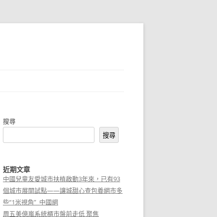
搜尋
搜尋
近期文章
中國兒童友愛城市扶植啟動3年來，已有93
個城市展開試點——讓城甜心查包養網市多
些“1米視角”_中國網
周五美億嵐系統櫃市盤前走低 聚焦