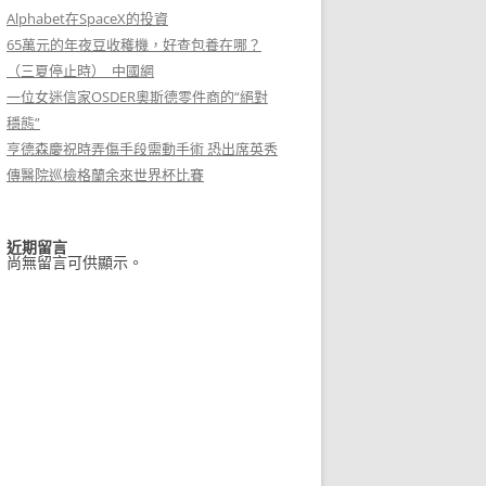
Alphabet在SpaceX的投資
65萬元的年夜豆收穫機，好查包養在哪？
（三夏停止時）_中國網
一位女迷信家OSDER奧斯德零件商的“絕對
穩態”
亨德森慶祝時弄傷手段需動手術 恐出席英秀
傳醫院巡檢格蘭余來世界杯比賽
近期留言
尚無留言可供顯示。