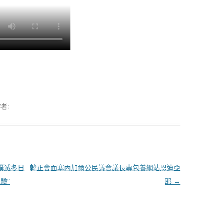
者:
撲滅冬日
韓正會面塞內加爾公民議會議長專包養網站恩迪亞
驗”
耶
→