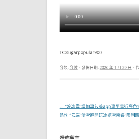
TC:sugarpopular900
分類:
分數
，發佈日期:
2026 年 1 月 29 日
，作
文
←
“冷冰雪”增加專包養app惠平易近亮色
章
熱忱 “云端”滑雪翻開玩冰嬉雪南邊“限制體
導
覽
發佈留言