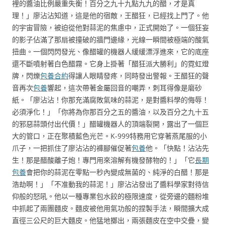
裡的醬油比例嚴重失衡！百分之九十九點九九的醋，才是真
理！」廖沾沾知道，這是他的宿敵，王醋狂，已經找上門了。他
的宇宙冒險，被迫從他對蒜泥的焦慮中，正式開始了。一個狂妄
的影子佔滿了那扇被撞破的牆門邊緣，光線一瞬間被極端的酸氣
扭曲。一個閃閃發光、像醋罐的機器人緩緩漂浮進來，它的底座
還不斷噴射著白色醋霧。它身上掛著「醋狂派大勝利」的霓虹燈
牌，閃爍
包養合約
得讓人眼睛發疼，同時發出警報。王醋狂的聲
音再次
包養
響起，這次帶著金屬回音的嘲弄，刺耳得像是磨砂
紙。「廖沾沾！你那充滿腐敗氣味的蒜泥，是對醬料學的侮辱！
必須淨化！」「你將為你那百分之五的醬油，以及百分之九十五
的邪惡蒜頭付出代價！」醋罐機器人的頂端裂開，露出了一個巨
大的管口，正在聚積藍色光芒。K-999特務用它穿著燕尾服的小
爪子，一把抓住了廖沾沾的褲腳催促著
包養
他。「快點！沾沾先
生！那是醋酸離子炮！專門用來溶解有機發酵物的！」「它
長期
包養
會把你的蒜泥在零點一秒內變成無菌的、純淨的白醋！那是
浩劫啊！」「不准動我的蒜泥！」廖沾沾發出了醬料學家對待信
仰般的怒吼。他以一種專業包水餃的極限速度，從旁邊的麵粉堆
中抓起了兩團麵皮。麵皮被他用氣功般的捏製手法，瞬間擴大成
直徑三公尺的巨大麵皮。他猛地擲出，兩張麵皮在空中交疊，變