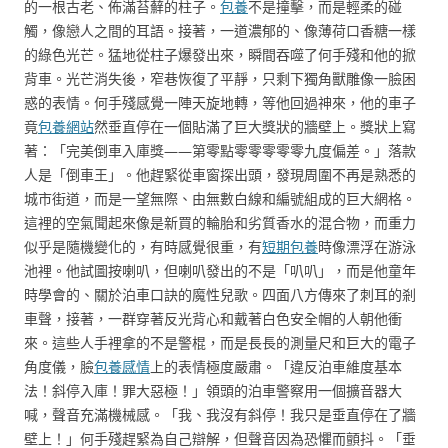
的一根古老、佈滿苔蘚的柱子。
包養
不是撞擊，而是輕柔的碰
觸，像戀人之間的耳語。接著，一道濃郁的、像薄荷口香糖一樣
的綠色光芒。猛地從柱子爆發出來，瞬間吞噬了何手殘和他的掀
背車。光芒消失後，窄巷恢復了平靜，只剩下獨角獸雕像一臉困
惑的表情。何手殘感覺一陣天旋地轉，等他回過神來，他的車子
竟
包養網站
然垂直停在一個貼滿了巨大獎狀的牆壁上。獎狀上寫
著：「完美倒車入庫獎——第零點零零零零零九度偏差。」落款
人是「倒車王」。他趕緊從車窗探出頭，發現周圍不再是熟悉的
城市街道，而是一望無際、由無數白線和編號組成的巨大網格。
這裡的空氣聞起來像是新買的輪胎和劣質香水的混合物，而重力
似乎是隨機變化的，有時感覺很重，有
短期包養
時像漂浮在游泳
池裡。他試圖按喇叭，但喇叭發出的不是「叭叭」，而是他童年
時學會的、關於泊車口訣的魔性兒歌。四面八方傳來了刺耳的剎
車聲，接著，一群穿著反光背心和戴著白色安全帽的人朝他衝
來。這些人手裡拿的不是警棍，而是長長的測量尺和巨大的電子
角度儀，臉
包養感情
上的表情極度嚴肅。「違反泊車維度基本
法！斜停入庫！罪大惡極！」領頭的泊車警察用一個擴音器大
喊，聲音充滿機械感。「我、我沒有斜停！我只是垂直停在了牆
壁上！」何手殘趕緊為自己辯解，但聲音因為恐懼而顫抖。「垂