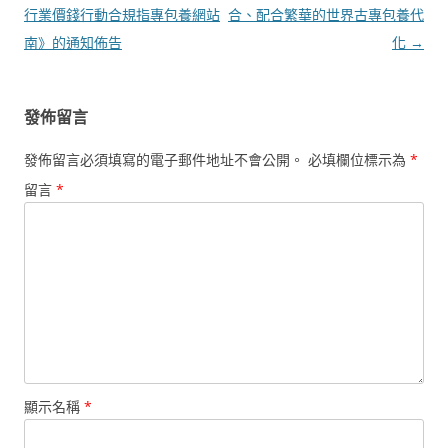
章
行業價錢行動合規指專包養網站
合、配合繁華的世界古專包養代
導
南》的通知佈告
化
→
覽
發佈留言
發佈留言必須填寫的電子郵件地址不會公開。
必填欄位標示為
*
留言
*
顯示名稱
*