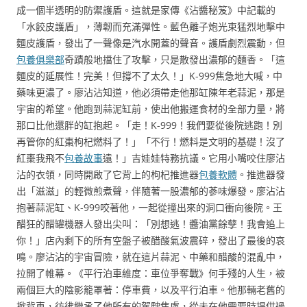
成一個半透明的防禦護盾。這就是家傳《沾醬秘笈》中記載的
「水餃皮護盾」，薄韌而充滿彈性。藍色離子炮光束猛烈地擊中
麵皮護盾，發出了一聲像是汽水開蓋的聲音。護盾劇烈震動，但
包養俱樂部
奇蹟般地擋住了攻擊，只是散發出濃郁的麵香。「這
麵皮的延展性！完美！但撐不了太久！」K-999焦急地大喊，中
藥味更濃了。廖沾沾知道，他必須帶走他那缸陳年老蒜泥，那是
宇宙的希望。他跑到蒜泥缸前，使出他搬運食材的全部力量，將
那口比他還胖的缸抱起。「走！K-999！我們要從後院逃跑！別
再管你的紅棗枸杞燃料了！」「不行！燃料是文明的基礎！沒了
紅棗我飛不
包養故事
遠！」吉娃娃特務抗議。它用小嘴咬住廖沾
沾的衣領，同時開啟了它背上的枸杞推進器
包養軟體
。推進器發
出「滋滋」的輕微煎煮聲，伴隨著一股濃郁的蔘味爆發。廖沾沾
抱著蒜泥缸、K-999咬著他，一起從撞出來的洞口衝向後院。王
醋狂的醋罐機器人發出尖叫：「別想逃！醬油黨餘孽！我會追上
你！」店內剩下的所有空盤子被醋酸氣波震碎，發出了最後的哀
鳴。廖沾沾的宇宙冒險，就在這片蒜泥、中藥和醋酸的混亂中，
拉開了帷幕。《平行泊車維度：車位爭奪戰》何手殘的人生，被
兩個巨大的陰影籠罩著：停車費，以及平行泊車。他那輛老舊的
掀背車，彷彿繼承了他所有的駕駛焦慮，從未在他需要時提供過