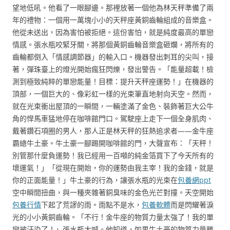
望地低吼。他看了一眼腳邊。那裡放著一個他為林天秤準備了兩
年的禮物：一個用一萬塊小小的天秤座黃銅齒輪組成的音樂盒。
他從未送出，因為害怕被拒絕。這份害怕，就是純度最高的單戀
情感。張水瓶咬緊牙關，將那個黃銅齒輪音樂盒砸爛，將所有的
齒輪都倒入「情感調節器」的輸入口。機器發出刺耳的尖叫，接
著，彈珠臺上的燈光開始瘋狂閃爍，發出警告。「能量超載！檢
測到極致純粹的單戀能量！目標：提升天秤座運勢！」在機器的
頂部，一個巨大的、像彩虹一樣的光束筆直地射向天空。然而，
就在光束衝出屋頂的一瞬間，一輛塗滿了金色、裝飾著巨大公牛
角的悍馬車猛地停在咖啡館門口。駕駛座上走下一個全身肌肉、
戴著鑽石項圈的男人，那人正是林天秤的狂熱追求者——金牛座
霸總牛土豪。牛土豪一腳踢開咖啡館的門，大聲宣布：「天秤！
別管那什麼負運勢！我已經用一百噸的純金箔買下了今天所有的
壞運氣！」「從現在開始，你的運勢由我主宰！我的金錢，就是
你的正面能量！」牛土豪的行為，讓張水瓶的光束在
包養網ppt
空中瞬間扭曲，與一種夾雜著銅臭味的金色光芒對撞。天空開始
包養行情
下起了荒謬的雨。雨點不是水，
包養軟體
而是閃耀著淚
光的小小黃銅齒輪。「不行！金牛座的物質力量太強了！我的單
戀被汙染了！」張水瓶大喊。他知道，如果牛土豪的物質力量勝