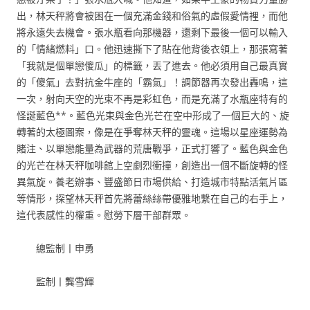
出，林天秤將會被困在一個充滿金錢和俗氣的虛假愛情裡，而他
將永遠失去機會。張水瓶看向那機器，還剩下最後一個可以輸入
的「情緒燃料」口。他迅速撕下了貼在他背後衣領上，那張寫著
「我就是個單戀傻瓜」的標籤，丟了進去。他必須用自己最真實
的「傻氣」去對抗金牛座的「霸氣」！調節器再次發出轟鳴，這
一次，射向天空的光束不再是彩虹色，而是充滿了水瓶座特有的
怪誕藍色**。藍色光束與金色光芒在空中形成了一個巨大的、旋
轉著的太極圖案，像是在爭奪林天秤的靈魂。這場以星座運勢為
賭注、以單戀能量為武器的荒唐戰爭，正式打響了。藍色與金色
的光芒在林天秤咖啡館上空劇烈衝撞，創造出一個不斷旋轉的怪
異氣旋。養老辦事、豐盛節日市場供給、打造城市特點活氣片區
等情形，探望林天秤首先將蕾絲絲帶優雅地繫在自己的右手上，
這代表感性的權重。慰勞下層干部群眾。
總監制丨申勇
監制丨龔雪輝