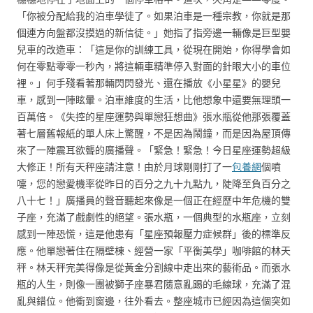
「你被分配給我的泊車學徒了。如果泊車是一種宗教，你就是那
個連方向盤都沒摸過的新信徒。」她指了指旁邊一輛像是巨型嬰
兒車的改造車：「這是你的訓練工具，從現在開始，你得學會如
何在零點零零一秒內，將這輛車精準停入對面的針眼大小的車位
裡。」何手殘看著那輛閃閃發光、還在播放《小星星》的嬰兒
車，感到一陣眩暈。泊車維度的生活，比他想象中還要無理頭一
百萬倍。《失控的星座運勢與單戀狂想曲》張水瓶從他那張覆蓋
著七層舊報紙的單人床上驚醒，不是因為鬧鐘，而是因為屋頂傳
來了一陣震耳欲聾的廣播聲。「緊急！緊急！今日星座運勢超級
大修正！所有天秤座請注意！由於月球剛剛打了一
包養網
個噴
嚏，您的戀愛機率從昨日的百分之九十九點九，陡降至負百分之
八十七！」廣播員的聲音聽起來像是一個正在經歷中年危機的雙
子座，充滿了戲劇性的絕望。張水瓶，一個典型的水瓶座，立刻
感到一陣恐慌，這是他患有「星座預報壓力症候群」後的標準反
應。他單戀著住在隔壁棟、經營一家「平衡美學」咖啡館的林天
秤。林天秤完美得像是從黃金分割線中走出來的藝術品。而張水
瓶的人生，則像一團被獅子座暴君隨意亂踢的毛線球，充滿了混
亂與錯位。他衝到窗邊，往外看去。整座城市已經因為這個突如