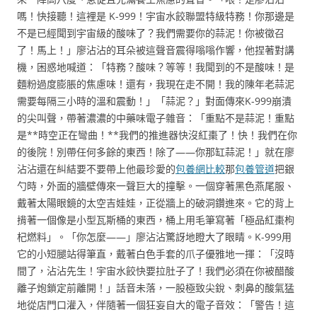
嗎！快接聽！這裡是 K-999！宇宙水餃聯盟特級特務！你那邊是
不是已經聞到宇宙級的酸味了？我們需要你的蒜泥！你被徵召
了！馬上！」廖沾沾的耳朵被這聲音震得嗡嗡作響，他捏著對講
機，困惑地喊道：「特務？酸味？等等！我聞到的不是酸味！是
麵粉過度膨脹的焦慮味！還有，我現在走不開！我的陳年老蒜泥
需要每隔三小時的溫和震動！」「蒜泥？」對面傳來K-999崩潰
的尖叫聲，帶著濃濃的中藥味電子雜音：「重點不是蒜泥！重點
是**時空正在彎曲！**我們的推進器快沒紅棗了！快！我們在你
的後院！別帶任何多餘的東西！除了——你那缸蒜泥！」就在廖
沾沾還在糾結要不要帶上他最珍愛的
包養網比較
那
包養管道
把銀
勺時，外面的牆壁傳來一聲巨大的撞擊。一個穿著黑色燕尾服、
戴著太陽眼鏡的太空吉娃娃，正從牆上的破洞鑽進來。它的背上
揹著一個像是小型瓦斯桶的東西，桶上用毛筆寫著「極品紅棗枸
杞燃料」。「你怎麼——」廖沾沾驚訝地瞪大了眼睛。K-999用
它的小短腿站得筆直，戴著白色手套的爪子優雅地一揮：「沒時
間了，沾沾先生！宇宙水餃快要拉肚子了！我們必須在你被醋酸
離子炮鎖定前離開！」話音未落，一股極致尖銳、刺鼻的酸氣猛
地從店門口灌入，伴隨著一個狂妄自大的電子音效：「警告！這