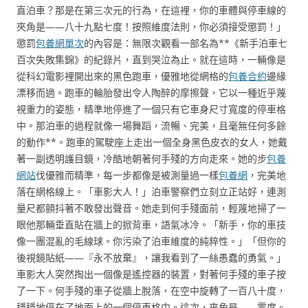
直泊車？那是在第三次元的行為，在這裡，你的車體與停車線的
夾角是——八十九點七度！按照維度法則，你必須接受懲罰！」
懲罰
包養網單次
的內容是：無限次觀看一部名為**《新手泊車七
百次失敗集錦》的紀錄片，直到哭泣為止。就在這時，一輛像是
從科幻電影裡開出來的黑色跑車，優雅地從網格的
包養合約
邊緣
漂移而過。跑車的輪胎發出令人陶醉的摩擦聲，它以一種近乎蔑
視重力的姿態，精準地停進了一個只有它車身尺寸寬度的停車格
中。那泊車的過程就像一場舞蹈，流暢、完美，且毫無任何多餘
的動作**。跑車的駕駛座上走出一個全身黑色皮衣的女人，她戴
著一副透明護目鏡，冷酷地朝著何手殘的方向走來。她的步
包養
網站
伐優雅而精準，每一步都像是被測量過一樣
包養網
，完美地
落在網格線上。「車影大人！」泊車警察們立刻立正站好，連測
量尺都顫抖著不敢發出聲音。她走到何手殘面前，輕蔑地掃了一
眼他那輛垂直貼在牆上的掀背車，語氣冰冷。「新手，你的車技
像一團混亂的毛線球。你污染了泊車維度的純粹性。」「但你的
後視鏡貼紙——『永不放棄』，讓我看到了一絲愚蠢的勇氣。」
車影大人突然掏出一個像是遙控器的裝置，對著何手殘的車子按
了一下。何手殘的車子從牆上脫落，在空中旋轉了一百八十度，
穩穩地停在了地面上的一個停車格中。這次，夾角是——零度。