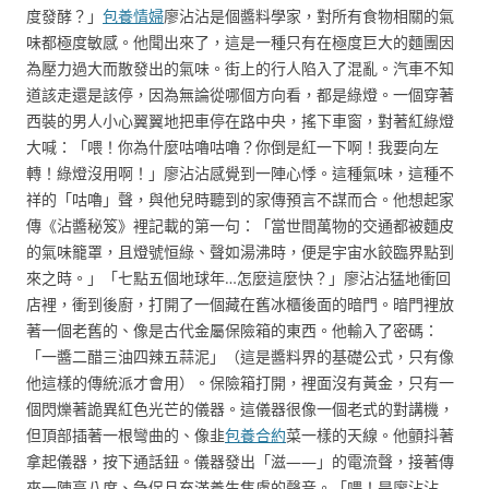
度發酵？」
包養情婦
廖沾沾是個醬料學家，對所有食物相關的氣
味都極度敏感。他聞出來了，這是一種只有在極度巨大的麵團因
為壓力過大而散發出的氣味。街上的行人陷入了混亂。汽車不知
道該走還是該停，因為無論從哪個方向看，都是綠燈。一個穿著
西裝的男人小心翼翼地把車停在路中央，搖下車窗，對著紅綠燈
大喊：「喂！你為什麼咕嚕咕嚕？你倒是紅一下啊！我要向左
轉！綠燈沒用啊！」廖沾沾感覺到一陣心悸。這種氣味，這種不
祥的「咕嚕」聲，與他兒時聽到的家傳預言不謀而合。他想起家
傳《沾醬秘笈》裡記載的第一句：「當世間萬物的交通都被麵皮
的氣味籠罩，且燈號恒綠、聲如湯沸時，便是宇宙水餃臨界點到
來之時。」「七點五個地球年…怎麼這麼快？」廖沾沾猛地衝回
店裡，衝到後廚，打開了一個藏在舊冰櫃後面的暗門。暗門裡放
著一個老舊的、像是古代金屬保險箱的東西。他輸入了密碼：
「一醬二醋三油四辣五蒜泥」（這是醬料界的基礎公式，只有像
他這樣的傳統派才會用）。保險箱打開，裡面沒有黃金，只有一
個閃爍著詭異紅色光芒的儀器。這儀器很像一個老式的對講機，
但頂部插著一根彎曲的、像韭
包養合約
菜一樣的天線。他顫抖著
拿起儀器，按下通話鈕。儀器發出「滋——」的電流聲，接著傳
來一陣高八度、急促且充滿養生焦慮的聲音。「喂！是廖沾沾