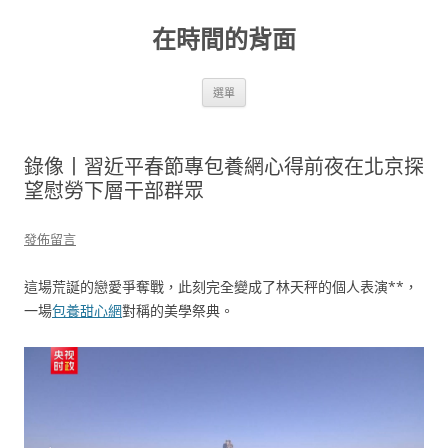
跳
至
在時間的背面
主
要
內
容
選單
錄像丨習近平春節專包養網心得前夜在北京探
望慰勞下層干部群眾
發佈留言
這場荒誕的戀愛爭奪戰，此刻完全變成了林天秤的個人表演**，
一場
包養甜心網
對稱的美學祭典。