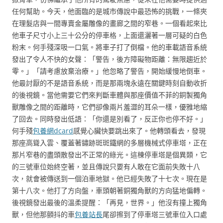
任何幫助。今天，他面臨的是城市傳說中最恐怖的挑戰，一條夾
在理髮店與一間專賣金屬雕像的畫廊之間的窄巷。一個看起來比
他車子尺寸小上三十公分的停車格，上面還灑著一層可疑的白色
粉末。何手殘深吸一口氣。將車子打了倒檔。他的車載語音系統
發出了令人不快的女聲：「警告，後方障礙物距離：無限趨近於
零。」「請考慮放棄治療。」他忽略了警告，開始緩慢地倒車。
他最討厭的不是語音系統，而是那兩塊永遠在關鍵時刻自動收折
的後視鏡。當他需要它們來判斷車體與那座價值不菲的銅製獨角
獸雕像之間的距離時，它們卻像兩片羞澀的耳朵一樣，優雅地縮
了回去。同時發出低語：「你還是別看了，反正你也停不好。」
何手殘
包養網dcard
感覺心臟快要跳出來了。他轉頭看去，發現
那座高聳入雲、覆蓋著鏽跡斑斑鐵網的多層機械式停車塔，正在
那片窄巷的盡頭散發出不正常的綠光。這棟停車塔是個異類，它
的三號車位始終空著，並且傳說只要有人敢在它面前失敗十八
次，就會被傳送到一個泊車地獄。他已經失敗了十七次。現在是
第十八次。他打了方向盤，車頭朝著銅獨角獸的方向猛地偏轉。
後視鏡發出最後的溫柔提醒：「再見，世界。」他沒有撞上獨角
獸，但他那顫抖的車
包養站長
尾卻擦到了停車塔三號車位入口處