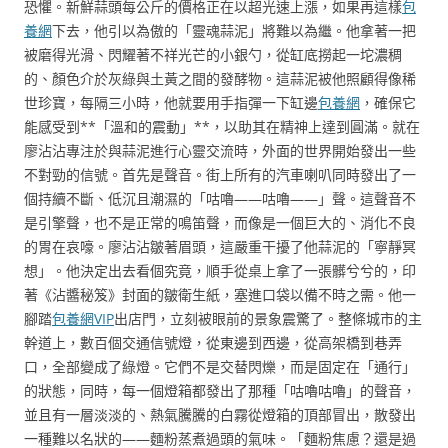
恐懼。新鮮蒜頭每公斤的價格正在以超光速上漲，如果再這樣
包
養網
下去，他引以為傲的「靈魂蒜泥」將難以為繼。他拿著一把
被磨得光滑、閃耀著不祥光芒的小銀勺，從缸底撈起一坨濃稠
的、顏色介於灰綠與土黃之間的發酵物。這蒜泥被他照顧得像稀
世珍寶，每隔三小時，他就要用手指彈一下缸邊
包養網
，確保它
能感受到**「溫和的震動」**，以助其在精神上達到圓滿。就在
廖沾沾專注於與蒜泥進行心靈交流時，外面的世界開始發出一些
不對勁的信號。首先是聲音。街上所有的汽車喇叭同時發出了一
個持續不斷、低沉且潮濕的「咕嚕——咕嚕——」聲。這聲音不
是引擎聲，也不是正常的鳴笛聲，而像是一個巨大的、消化不良
的胃在哀嚎。廖沾沾皺著眉頭，這嚴重干擾了他蒜泥的「寧靜冥
想」。他決定出去看個究竟，順手從桌上拿了一張髒兮兮的，印
著《沾醬秘笈》封面的皺衛生紙，塞進口袋以備不時之需。他一
腳踏
包養網VIP
出店門，立刻被眼前的景象震驚了。整條城市的主
幹道上，數百個交通信號燈，從東邊到西邊，從高架橋到巷弄
口，全部變成了綠燈。它們不是交替閃爍，而是固定在「通行」
的狀態，同時，每一個燈箱都發出了那種「咕嚕咕嚕」的聲音，
並且有一層淡淡的、熱氣騰騰的白霧從燈箱的頂部冒出，散發出
一種難以名狀的——麵粉蒸煮過頭的氣味。「麵粉焦慮？還是過