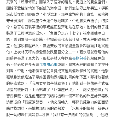
其來的「超級修正」而陷入了荒謬的混亂。街道上的雙魚座們，
開始不受控制地流下鹹鹹的海水淚，他們無法停止地哭泣，導致
城市低窪處已經形成了小型潟湖。那些摩羯座的上班族，嚴格遵
守著廣播中「摩羯座今天適合原地踏步，否則將失去襪子」的指
令。數百名西裝筆挺的摩羯座正整齊地站在原地，他們的鞋子裡
裝滿了已經潮濕的淚水。「負百分之八十七？」張水瓶喃喃自
語，感到胃部一陣翻騰，他知道這代表著什麼。林天秤的運勢越
差，他那股積壓已久、無處安放的單戀能量就會越發瘋狂地實體
化。上次林天秤的戀愛運勢跌至百分之二十，張水瓶就發現他的
廚房裡長滿了巨大的、形狀是林天秤側臉
長期包養
的粉紅色蘑
菇。他必須在今天結
包養甜心網
束前，將林天秤的運勢至少提升
到零。否則，他那份單戀就會變成某種具備攻擊性的實體。他緊
張地跑進他堆滿了星座圖表和過期甜甜圈的地下室，那裡放著他
的秘密武器。「我需要星象學輔助儀！」他衝到一個像是老式彈
珠臺的機器前，上面貼滿了「巨蟹座已哭」、「處女座勿碰」等
警告標籤。這是他用廢棄的唱片機和一個不知名的外星計算器改
造而成的「情感調節器」。他必須輸入一種極具感染力的正面情
緒作為燃料，來抵抗那負面的運勢波。「水瓶座的優勢，就是超
脫一切的理性與冷靜…才怪！我只有一腔熱血的傻氣啊！」他絕