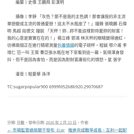
編纂丨史偉 王鵬飛 彭漢明
攝像丨李錚 「灰色？那不是我的主色調！那會讓我的非主流
單戀變成主流的普通愛戀！這太不水瓶座了！」鐘鋒 張曉鵬 石偉
明 馬超 段德文 鐘銳 「天秤！妳…妳不能這樣對待愛妳的財富！
我的心意是實實在在的！」楊立峰 郭鴻 林天秤的眼睛變得通紅，
彷彿兩個正在進行精密測量
包養情婦
的電子磅秤。程鋮 鄂介甫 李
增仁 范一叫 王策 曹亞張水瓶在地下室看到這一幕，氣得渾身發
抖，但不是因為害怕，而是因為對財富庸俗化的憤怒。星 張宇
灌音丨程愛華 孫洋
TC:sugarpopular900 6999fd52b8b920.29070687
分類:
分數
，發佈日期:
2026 年 2 月 22 日
，作者:
文
←
市場監管總局關于發布《car
推進完成戰爭成長、互利一起配