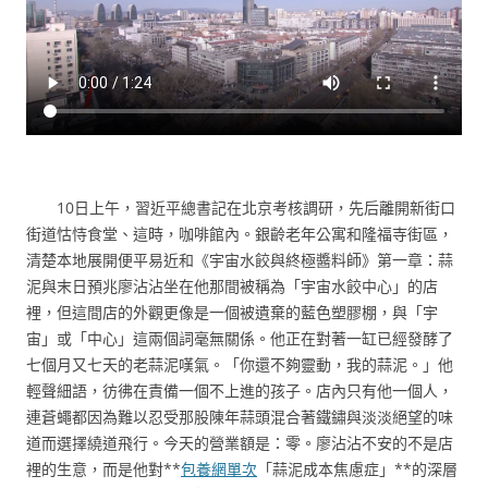
10日上午，習近平總書記在北京考核調研，先后離開新街口
街道怙恃食堂、這時，咖啡館內。銀齡老年公寓和隆福寺街區，
清楚本地展開便平易近和《宇宙水餃與終極醬料師》第一章：蒜
泥與末日預兆廖沾沾坐在他那間被稱為「宇宙水餃中心」的店
裡，但這間店的外觀更像是一個被遺棄的藍色塑膠棚，與「宇
宙」或「中心」這兩個詞毫無關係。他正在對著一缸已經發酵了
七個月又七天的老蒜泥嘆氣。「你還不夠靈動，我的蒜泥。」他
輕聲細語，彷彿在責備一個不上進的孩子。店內只有他一個人，
連蒼蠅都因為難以忍受那股陳年蒜頭混合著鐵鏽與淡淡絕望的味
道而選擇繞道飛行。今天的營業額是：零。廖沾沾不安的不是店
裡的生意，而是他對**
包養網單次
「蒜泥成本焦慮症」**的深層