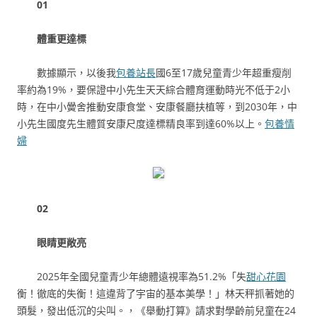
01
體重更達標
數據顯示，以後我
包養站長
國6至17歲兒童青少年超重瘦削
率約為19%，要保證中小先生天天綜合體育運動時光不低于2小
時，在中小黌舍推動安康食堂、安康餐廳扶植等，到2030年，中
小先生國度先生體質安康尺度達標精良率到達60%以上。
包養情
婦
02
眼睛更敞亮
2025年全國兒童青少年總體遠視率為51.2%「失
甜心花園
衡！徹底的失衡！這違背了宇宙的基本美學！」林天秤抓著她的
頭髮，發出低沉的尖叫。，《舉動打算》請求對學齡前兒童在24