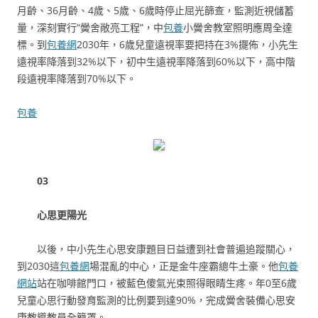
月齡、36月齡、4歲、5歲、6歲時停止屈光篩查，監測近視儲蓄
量，深刻實行“黌舍敞亮工程”，中
包養
小黌舍教室照明應周全達
標。到
包養網
2030年，6歲兒童遠視率要把持在3%擺佈，小先生
遠視率降落到32%以下，初中生遠視率降落到60%以下，高中階
段遠視率降落到70%以下。
包養
03
心思更陽光
以後，中小先生心思安康題目日益遭到社會普遍追蹤關心，
到2030這
包養網
場混亂的中心，正是金牛座霸總牛土豪。他
包養
網站
站在咖啡館門口，被藍色傻氣光束照得眼睛生疼。年0至6歲
兒童心思行動發育監測的比例要到達90%，完成黌舍裝備心思安
康教導教員全籠罩。