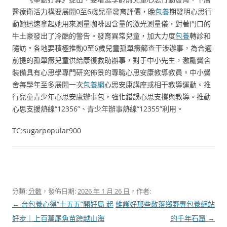
醫療衛活力構要展開0至6歲兒童發育評價，晚
包養
期發明心思行
動她迅速拿起她用來測量咖啡因含量的激光測量儀，對著門口的
牛土豪發出了冷酷的警告。發育異常兒童，加大力度
包養
轉診和
隨訪。各地要積極推動0至6歲兒童孤單癥篩查干涉辦事，為合適
前提的孤單癥兒童供給康復救助辦事，對于中小先生，激勵黌舍
裝備具有心思學專門研究佈景的專職心思安康教導教員。中小黌
舍每學年至多展開一次
包養網
心思安康講座或相干教導運動。推
行兒童青少年心思安康辦事包，強化錯誤心思支撐與教導。推動
心思支援熱線“12356”、青少年辦事熱線“12355”利用。
TC:sugarpopular900
分類:
分數
，發佈日期:
2026 年 1 月 26 日
，作者:
文
←
台包養心得“十五五”開好局 起
維護好那些散落鄉野專包養網站
章
好步｜上百萬尾魚苗跨越山海
的千年石窟
→