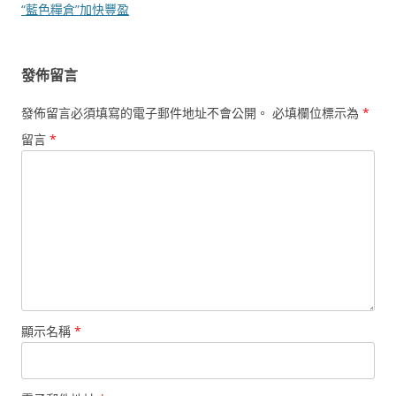
導
“藍色糧倉”加快豐盈
覽
發佈留言
發佈留言必須填寫的電子郵件地址不會公開。
必填欄位標示為
*
留言
*
顯示名稱
*