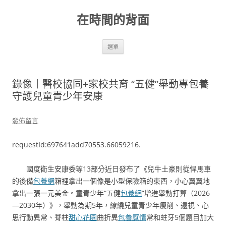
跳
至
在時間的背面
主
要
內
容
選單
錄像丨醫校協同+家校共育 “五健”舉動專包養
守護兒童青少年安康
發佈留言
requestId:697641add70553.66059216.
國度衛生安康委等13部分近日發布了《兒牛土豪則從悍馬車
的後備
包養網
箱裡拿出一個像是小型保險箱的東西，小心翼翼地
拿出一張一元美金。童青少年“五健
包養網
”增進舉動打算（2026
—2030年）》，舉動為期5年，繚繞兒童青少年瘦削、遠視、心
思行動異常、脊柱
甜心花園
曲折異
包養感情
常和蛀牙5個題目加大