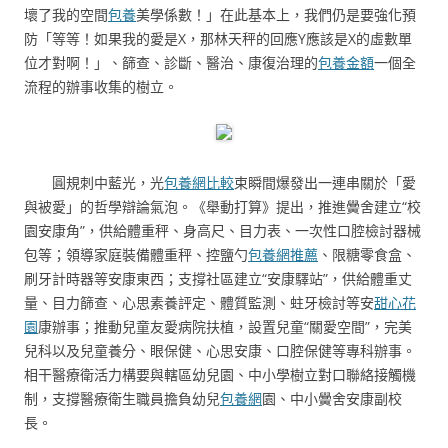
壞了我的空間
包養
美學係數！」在此基本上，我們仍是要強化預
防「等等！如果我的愛是X，那林天秤的回應Y應該是X的虛數單
位才對啊！」、篩查、診斷、醫治、康復治理的
包養金額
一個全
流程的辦事收集的樹立。
圓規刺中藍光，光
包養網比較
束瞬間爆發出一連串關於「愛
與被愛」的哲學辯論氣泡。《舉動打算》提出，推進黌舍建立“校
園安康角”，供給體重秤、身高尺、目力表、一次性口腔檢討器械
包等；領導家庭裝備體重秤、控鹽勺
包養網推薦
、限糖零食盒、
刷牙計時器等安康東西；支撐社區建立“安康驛站”，供給體重丈
量、目力篩查、心思素養評定、體質監測、蛀牙檢討等安
甜心花
園
康辦事；推動兒童友愛病院扶植，設置兒童“關愛空間”，完美
兒科以及兒童養分、眼保健、心思安康、口腔保健等專科辦事。
相干醫療衛活力構要與轄區幼兒園、中小學樹立對口聯絡接觸機
制，支撐醫療衛生職員擔負幼兒
包養網
園、中小黌舍安康副校
長。