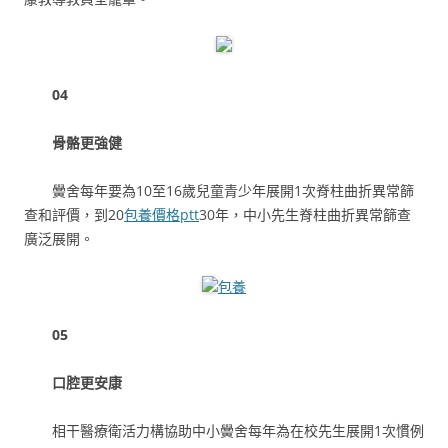
04
骨骼更強健
黌舍每年要為10至16歲兒童青少年展開1次脊柱曲折異常篩
查和評價，到20
包養價格ptt
30年，中小先生脊柱曲折異常篩查
廣泛展開。
包養
05
口腔更安康
相干醫療衛活力構協助中小黌舍每年為在校先生展開1次慣例