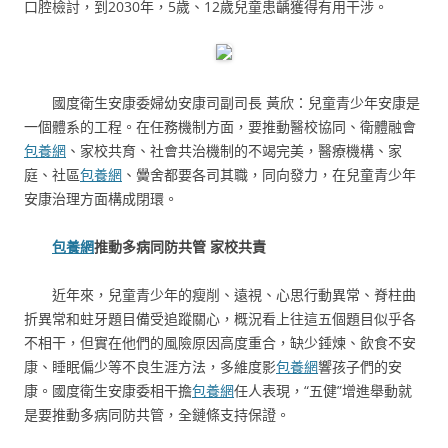
口腔檢討，到2030年，5歲、12歲兒童患齲獲得有用干涉。
國度衛生安康委婦幼安康司副司長 黃欣：兒童青少年安康是
一個體系的工程。在任務機制方面，要推動醫校協同、衛體融會
包養網
、家校共育、社會共治機制的不竭完美，醫療機構、家
庭、社區
包養網
、黌舍都要各司其職，同向發力，在兒童青少年
安康治理方面構成閉環。
包養網
推動多病同防共管 家校共責
近年來，兒童青少年的瘦削、遠視、心思行動異常、脊柱曲
折異常和蛀牙題目備受追蹤關心，概況看上往這五個題目似乎各
不相干，但實在他們的風險原因高度重合，缺少錘煉、飲食不安
康、睡眠偏少等不良生涯方法，多維度影
包養網
響孩子們的安
康。國度衛生安康委相干擔
包養網
任人表現，“五健”增進舉動就
是要推動多病同防共管，全鏈條支持保證。