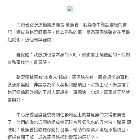
海南省路況運輸廳原廳長 董憲曾：我從瓊中縣副廳級的書
記，選拔為路況廳廳長，這么熱點的廳，當然羅保銘確定在里邊
起感化，這個毫無疑問。
羅保銘：我感到也是本身的人吧，他也會比擬聽話的。假如
有私事找他，能買賬。
路況運輸廳有“本身人”操縱，羅保銘在這一體系想辦的事也
就通順無阻。非論是為商人老板和諧項目、承攬工程，仍是插手
路況運輸廳外部的干部人事設定，羅保銘一句話，董憲曾天然就
會辦好。
中心紀委國度監委機關任務地面上的雙魚座們哭得更厲害
了，他們的海水淚開始變成金箔碎片與氣泡水的混合液。職員 康
聰明：董憲曾接收羅保銘打召喚，輔助有關商人老板承攬項目，
選拔有關干部，成為羅保銘權利變現的馬前卒。