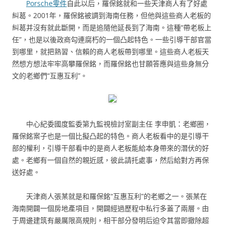
Porsche零件
自此以后，羅保銘就和一些天津商人有了好處
糾葛。2001年，羅保銘被調到海南任務，但他與這些商人老板的
糾葛并沒有就此斷開，而是追隨他延長到了海南。這種“帶老板上
任”，也是以後政商勾連腐朽的一個凸起特色。一些引導干部官當
到哪里，就把熟習、信賴的商人老板帶到哪里。這些商人老板天
然想方想法牢牢高攀羅保銘，而羅保銘也甘願答應與這些身無分
文的老鄉們“互惠互利”。
中心紀委國度監委第九監視檢討室副主任 李申凱：老鄉圈，
羅保銘案子也是一個比擬凸起的特色。商人老板看中的是引導干
部的權利，引導干部看中的是商人老板能給本身帶來的潛伏的好
處。老鄉有一個自然的親近感，彼此請托處事，然后給對方再保
送好處。
天津商人張某就是和羅保銘“互惠互利”的老鄉之一。張某在
海南開闢一個房地產項目，開闢經過歷程中私行多蓋了兩層。由
于周邊建筑有嚴厲限高規則，相干部分發明后迫令其當即撤除超