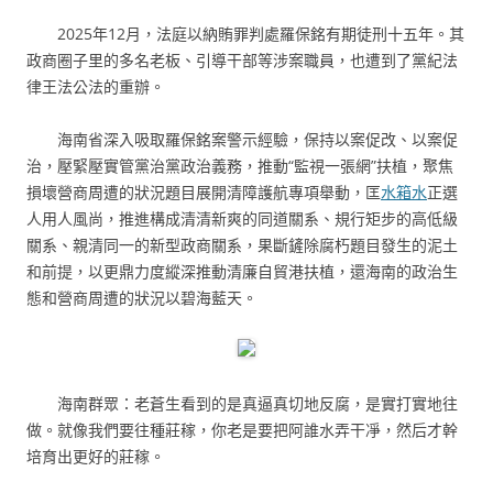
2025年12月，法庭以納賄罪判處羅保銘有期徒刑十五年。其
政商圈子里的多名老板、引導干部等涉案職員，也遭到了黨紀法
律王法公法的重辦。
海南省深入吸取羅保銘案警示經驗，保持以案促改、以案促
治，壓緊壓實管黨治黨政治義務，推動“監視一張網”扶植，聚焦
損壞營商周遭的狀況題目展開清障護航專項舉動，匡
水箱水
正選
人用人風尚，推進構成清清新爽的同道關系、規行矩步的高低級
關系、親清同一的新型政商關系，果斷鏟除腐朽題目發生的泥土
和前提，以更鼎力度縱深推動清廉自貿港扶植，還海南的政治生
態和營商周遭的狀況以碧海藍天。
海南群眾：老蒼生看到的是真逼真切地反腐，是實打實地往
做。就像我們要往種莊稼，你老是要把阿誰水弄干凈，然后才幹
培育出更好的莊稼。