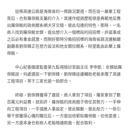
這條高速公路是海南省的一條路況要道。而在這一嚴重工程
背后，也有羅保銘支屬的介入。其運作經過歷程很是典範地反應
出羅保銘的政商關系網犬牙交錯、彼此勾連的特色。那時，一名
商人找到羅保銘女婿，提出想介入一個標段的招招標，許諾事成
之后必有重金感激。而剛好那時分擔招招標的海南省路況運輸廳
副廳長劉保鋒正在想方設法和他女婿拉關系，盼望能由此攀上羅
保銘。
中心紀委國度監委第九監視檢討室副主任 李申凱：女婿給羅
保銘說，何處選拔一下劉保鋒，劉保鋒這邊輔助老板承攬了高速
工程項目，等于三家也是一拍即合。
終極，劉保鋒獲得了選拔，商人拿到了項目，羅家拿到了數
百萬元利益費。就如許，羅保銘的政商圈子倚仗其勢力，一手伸
向工程項目，一手插進人事設定，彼此驅動、彼此助力。一些引
導干部獲得心儀的職位后，一方面加倍緊貼羅保銘，任他差遣；
另一方面本身也和商人老板暗通款曲，配合取利。