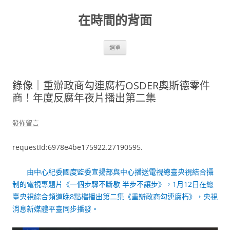
跳
至
在時間的背面
主
要
內
容
選單
錄像｜重辦政商勾連腐朽OSDER奧斯德零件
商！年度反腐年夜片播出第二集
發佈留言
requestId:6978e4be175922.27190595.
由中心紀委國度監委宣揚部與中心播送電視總臺央視結合攝
制的電視專題片《一個步驟不斷歇 半步不讓步》，1月12日在總
臺央視綜合頻道晚8點檔播出第二集《重辦政商勾連腐朽》，央視
消息新媒體平臺同步播發。