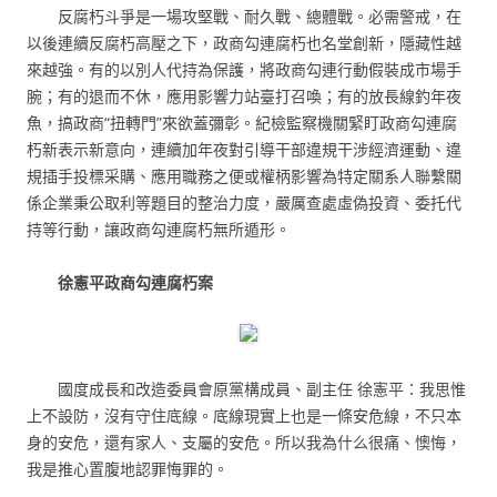
反腐朽斗爭是一場攻堅戰、耐久戰、總體戰。必需警戒，在
以後連續反腐朽高壓之下，政商勾連腐朽也名堂創新，隱藏性越
來越強。有的以別人代持為保護，將政商勾連行動假裝成市場手
腕；有的退而不休，應用影響力站臺打召喚；有的放長線釣年夜
魚，搞政商“扭轉門”來欲蓋彌彰。紀檢監察機關緊盯政商勾連腐
朽新表示新意向，連續加年夜對引導干部違規干涉經濟運動、違
規插手投標采購、應用職務之便或權柄影響為特定關系人聯繫關
係企業秉公取利等題目的整治力度，嚴厲查處虛偽投資、委托代
持等行動，讓政商勾連腐朽無所遁形。
徐憲平政商勾連腐朽案
國度成長和改造委員會原黨構成員、副主任 徐憲平：我思惟
上不設防，沒有守住底線。底線現實上也是一條安危線，不只本
身的安危，還有家人、支屬的安危。所以我為什么很痛、懊悔，
我是推心置腹地認罪悔罪的。