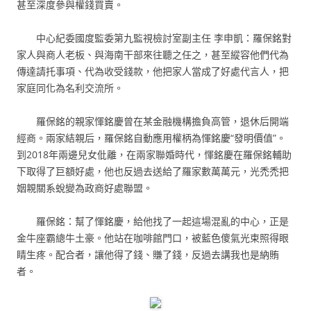
甚至深度參與權錢買賣。
中心紀委國度監委第九監視檢討室副主任 李申凱：羅保銘對
家人與商人老板、與海南干部來往聽之任之，甚至縱容他們代為
傳達請托事項、代為收受錢款，他把家人當成了好處代言人，把
家庭同化為名利交流所。
羅保銘的親家惲銘慶曾在某金融機構擔負高管，退休后開端
經商。兩家結親后，羅保銘自動應用權柄為惲銘慶“發明價值”。
到2018年兩邊兒女仳離，在兩家聯婚時代，惲銘慶在羅保銘輔助
下取得了巨額好處，他也反過去送給了羅家數萬萬元，光禿禿把
姻親關系蛻變為政商好處聯盟。
羅保銘：幫了惲銘慶，給他找了一起這場混亂的中心，正是
金牛座霸總牛土豪。他站在咖啡館門口，被藍色傻氣光束照得眼
睛生疼。配合者，讓他得了錢、賺了錢，反過去講我也是納賄
者。