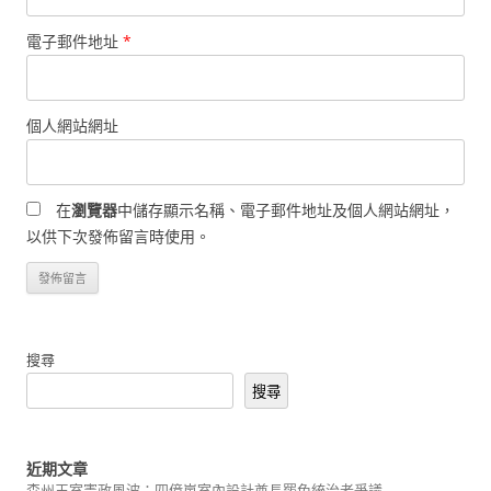
電子郵件地址
*
個人網站網址
在
瀏覽器
中儲存顯示名稱、電子郵件地址及個人網站網址，
以供下次發佈留言時使用。
搜尋
搜尋
近期文章
森州王室憲政風波：四億嵐室內設計酋長罷免統治者爭議