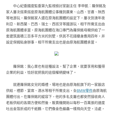
中心紀委國度監委第九監視檢討室副主任 李申凱：羅保銘及
家人屢次搭乘搭座原海航團體公事機到廣東、山西、甘肅、陜西
等地游玩，羅保銘家人還在原海航團體的設定下，屢次到澳年夜
利亞、新西蘭、巴西、瑞士、西班牙等國游玩，相干所需支出由
原海航團體承當。原海航團體在海口專門為羅保銘母親供給了一
套建筑面積三百多平方米的別墅，供其不花錢棲身應用四年，并
設定保姆貼身辦事，相干所需支出也是由原海航團體承當。
羅保銘：我心里也有這種設法，幫了企業，就要享用和獲得
企業的利益，恰好就把我的這個權柄變味了。
就連羅保銘女兒的婚禮，場地也是由原海航旗下的一家飯店
供給，禮節、宴席、酒水等相干所需支出，全
BMW零件
由原海航
團體付出。在羅保銘的縱容下，他的多名支屬也都安然接收商人
老板供給的各類方便和然後，販賣機開始以每秒一百萬張的速度
吐出金箔折成的千紙鶴，它們像金色蝗蟲一樣飛向天空。洽處，