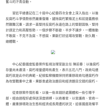
奮斗的汗青自動。
習近平總書記在二十屆中心紀委四次全會上深入指出，以後
反腐朽斗爭情勢依然嚴重復雜，鏟除腐朽繁殖泥土和前提義務依
然艱難沉重，請求一直堅持反腐朽永遠在路上的堅韌固執，堅持
計謀定力和高壓態勢，一個步驟不斷歇、半步不讓步，一體推動
不敢腐、不克不及腐、不想腐，果斷打好這場攻堅戰、耐久戰、
總體戰。
中心紀委國度監委案件監視治理室副主任 陳前春：以後腐朽
存量尚未肅清，腐朽增量還時有產生，表示五花八門，政商勾連
腐朽就是此中的典範。紀檢監察機關保持把重辦政商勾連腐朽作
為攻堅戰重中之重，果斷查處政治題目和經濟題目交錯的腐朽。
從查辦案件情形看，以後一些本錢好處團體和一些引導干
部，經由過程好處保送深度綁縛，以商養官、以官護商、官商一
體，嚴重損壞政治生態和經濟成長周遭的狀況，迫害國度政權平