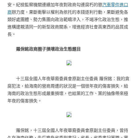
安。紀檢監察機關連續加年夜對政商勾連腐朽的懲
汽車零件進口
商
辦力度，果斷衝擊以權利為依托的本錢逐利行動，果斷避免各
類好處團體、勢力集團向政治範疇滲入，不竭凈化政治生態，推
進構建親清同一的新型政商關系，增進經濟社會高東西的品質成
長。
羅保銘政商圈子損壞政治生態題目
十三屆全國人年夜華裔委員會原副主任委員 羅保銘：我的貪
腐犯法，給海南的營商周遭的狀況是一個很年夜的傷害損失，給
海南的政治生態形成嚴重損壞，也給黨的工作、黨的抽像帶來極
年夜的傷害損失。
羅保銘，十三屆全國人年夜華裔委員會原副主任委員，曾持
久在海南任務，先后擔負省委副書記、省長、省委書記等職。審