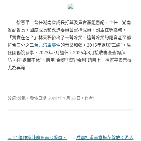
徐憲平，曾任湖南省成長打算委員會黨組書記、主任，湖南
省副省長，國度成長和改造委員會黨構成員、副主任等職務，
「實實在在？」林天秤發出了一聲冷笑，這聲冷笑的尾音甚至都
符合三分之二
台北汽車零件
的音樂和弦。2015年退居“二線”，后
任國務院參事，2023年7月退休，2025年3月接收審查查詢拜
訪。在“退而不休”、應用“余威”謀取“余利”題目上，徐憲平表示得
尤為典範。
分類:
分數
，發佈日期:
2026 年 1 月 28 日
，作者:
文
←
21位作家赴廣州南沙采風，
成都杜甫草堂梅花綻放引游人