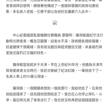
查查詢拜訪發明，繚繞著他構成了一張錯綜復雜的政商勾連收
集，多名商人老板、引導干部以及他的支屬都介入此中。
中心紀委國度監委機關任務職員 康聰明：羅保銘違紀守法行
動時光跨度長、觸及范圍廣、迫害水平深，政商關系錯綜復雜，
好處鏈條千頭萬緒，具有政治題目與經濟題目交錯、本身腐朽與
家族式腐朽訂交織的特色。
羅保銘宦途起步于天津，早在上世紀90年月，他擔負天津市
貿易委員會主任時代，就初次衝破了紀法紅線，一筆就收下了一
名商人奉上的50萬元現金。
羅保銘：一個開闢商想批一個拍賣行，我給他批了。后來他
就給送錢來了，送完錢他扭頭就走了。我也在心坎停止掙扎、斗
爭，最后時光長了漸漸淡化了，我也就沒有再把這個錢退歸去。