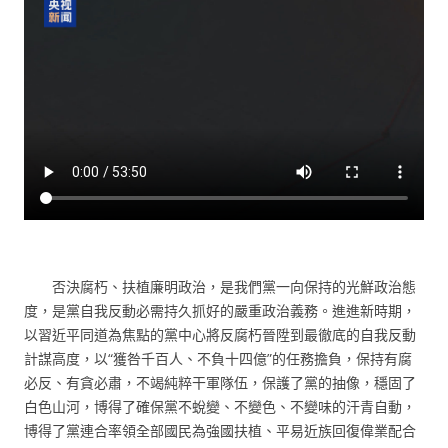
否決腐朽、扶植廉明政治，是我們黨一向保持的光鮮政治態
度，是黨自我反動必需持久抓好的嚴重政治義務。進進新時期，
以習近平同道為焦點的黨中心將反腐朽晉陞到最徹底的自我反動
計謀高度，以“獲咎千百人、不負十四億”的任務擔負，保持有腐
必反、有貪必肅，不竭純粹干軍隊伍，保護了黨的抽像，穩固了
白色山河，博得了確保黨不蛻變、不變色、不變味的汗青自動，
博得了黨連合率領全部國民為強國扶植、平易近族回復偉業配合