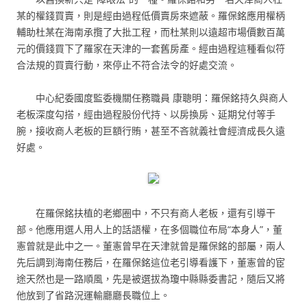
某的權錢買賣，則是經由過程低價賣房來遮蔽。羅保銘應用權柄
輔助杜某在海南承攬了大批工程，而杜某則以遠超市場價數百萬
元的價錢買下了羅家在天津的一套舊房產。經由過程這種看似符
合法規的買賣行動，來停止不符合法令的好處交流。
中心紀委國度監委機關任務職員 康聰明：羅保銘持久與商人
老板深度勾搭，經由過程股份代持、以房換房、延期兌付等手
腕，接收商人老板的巨額行賄，甚至不吝就義社會經濟成長久遠
好處。
在羅保銘扶植的老鄉圈中，不只有商人老板，還有引導干
部。他應用選人用人上的話語權，在多個職位布局“本身人”，董
憲曾就是此中之一。董憲曾早在天津就曾是羅保銘的部屬，兩人
先后調到海南任務后，在羅保銘這位老引導看護下，董憲曾的宦
途天然也是一路順風，先是被選拔為瓊中縣縣委書記，隨后又將
他放到了省路況運輸廳廳長職位上。