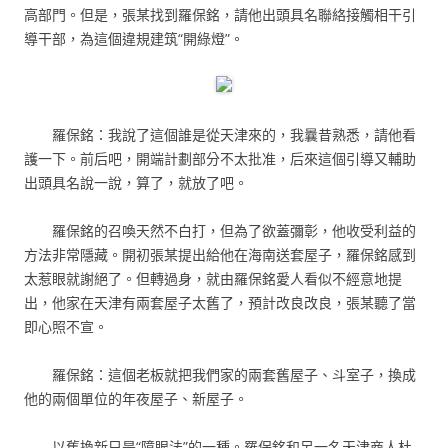
高部門。但是，張某找到羅保銘，請他出頭具名聯絡接觸相干引
導干部，為這個違規建筑“開綠燈”。
羅保銘：我說了這個誰是從天津來的，我曩昔熟悉，請他看
護一下。前后吧，開端計劃部分不太批准，后來這個引導又輔助
出頭具名說一說，算了，就放了吧。
羅保銘的召喚天然不白打，但為了欲蓋彌彰，他收受利益的
方法非常隱藏。開初張某提出給他在海南送套屋子，羅保銘感到
太惹眼就謝絕了。但轉過身，就由羅保銘愛人看似不經意地提
出，他家在天津有兩套屋子太舊了，預計改良改良，張某聽了當
即心照不宣。
羅保銘：這個老板就把我們家的兩套舊屋子、斗室子，換成
他的兩個單位的年夜屋子、新屋子。
以舊換新只是“障眼法”的一種。羅保銘和另一名天津商人杜