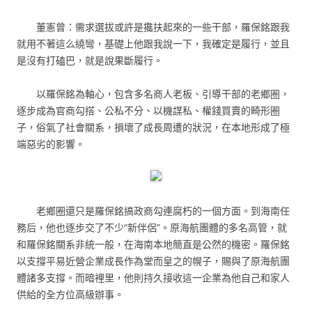
董憲曾：需求選拔或許是攙扶起來的一些干部，羅保銘跟我
就用不著這么繞彎，基礎上他跟我說一下，我確定是履行，並且
是沒有打磕巴，就是說果斷履行。
以羅保銘為軸心，包含多名商人老板、引導干部的老鄉圈，
逐步成為官商勾搭、公私不分、以機謀私、權錢買賣的畸形圈
子，俗氣了社會關系，損壞了成長周遭的狀況，在本地形成了極
端惡劣的影響。
老鄉圈還只是羅保銘搞政商勾連腐朽的一個方面。到海南任
務后，他也逐步交了不少“新伴侶”。原海航團體的多名高管，就
和羅保銘關系非統一般，在海南本地簡直是公然的機密。羅保銘
以支撐平易近營企業成長作為堂而皇之的幌子，賜與了原海航團
體諸多支撐。而暗裡里，他則持久接收這一企業為他自己和家人
供給的全方位高級辦事。