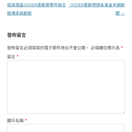
章
探尋灣區OSDER奧斯德零件商文
_OSDER奧斯德德系車金羊網新
導
脈傳承與創新
聞
→
覽
發佈留言
發佈留言必須填寫的電子郵件地址不會公開。
必填欄位標示為
*
留言
*
顯示名稱
*