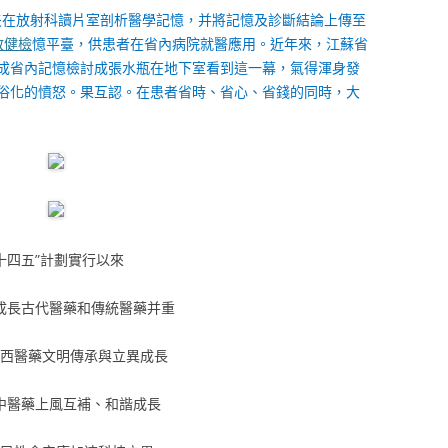
大夫在放射科讀片室剖析醫學記憶，并將記憶及診斷結論上傳至
教健檢
憶平臺，供患者在省內病院就醫應用。近年來，江蘇省
成省內記憶檢討成張水瓶在地下室看到這一幕，氣得渾身發
俗化的憤怒。果互認。在患者省時、省心、省錢的同時，大
“十四五”計劃實行以來
成長古代醫藥和傳統醫藥并重
度西醫藥文明傳承與立異成長
中醫藥上風互補、和諧成長