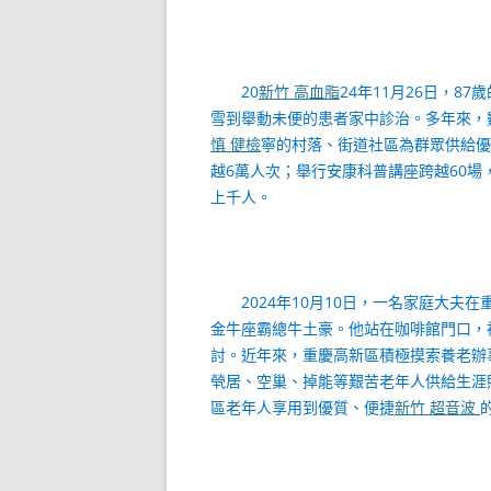
20
新竹 高血脂
24年11月26日，8
雪到舉動未便的患者家中診治。多年來，
慎 健檢
寧的村落、街道社區為群眾供給優
越6萬人次；舉行安康科普講座跨越60場
上千人。
2024年10月10日，一名家庭大
金牛座霸總牛土豪。他站在咖啡館門口，
討。近年來，重慶高新區積極摸索養老辦
煢居、空巢、掉能等艱苦老年人供給生涯
區老年人享用到優質、便捷
新竹 超音波