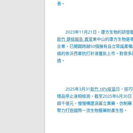
長。
2023年11月21日，康方生物的研發
新竹 健檢報告 異常
東中山的康方生物是
企業，已開闢跨越50個擁有自立常識產權
癌的依沃西單抗打針液獲批上市。對很多
遇。
2025年3月31
新竹 HPV疫苗
日，技巧
樣品停止液相檢測。截至2025年6月3
超千億元，慢慢構建涵蓋立異藥、仿制藥
聚力打造國際一流生物醫藥財產生態。