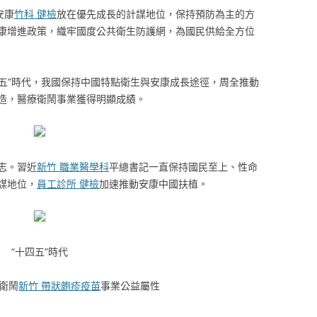
安康
竹科 健檢
放在優先成長的計謀地位，保持預防為主的方
康增進政策，織牢國度公共衛生防護網，為國民供給全方位
四五”時代，我國保持中國特點衛生與安康成長途徑，周全推動
造，醫療衛鬧事業獲得明顯成績。
志。習近
新竹 職業醫學科
平總書記一直保持國民至上、性命
謀地位，
員工診所 健檢
加速推動安康中國扶植。
“十四五”時代
衛鬧
新竹 帶狀皰疹疫苗
事業公益屬性