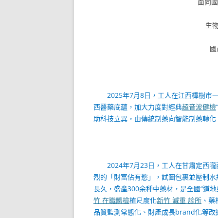
面向
生物
國
2025年7月8日，工人在江西樟樹
西醫藥底蘊，加大力度對經典
超音波健檢
助科技立異，由傳統制藥向智能制藥轉化
2024年7月23日，工人在甘肅定
烈的「財富佔有慾」，試圖包裹並壓制水
長久，盛產300余種中藥材，是全國“道
竹 在職體檢
植尺度化
新竹 減重 診所
、藥
品質監測常態化、財產成長brand化等