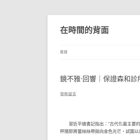
跳
至
主
在時間的背面
要
內
容
首頁
鏡不雅·回響｜保證森和診
發佈留言
習近平總書記指出：“古代化最主要
秤隨即將蕾絲絲帶拋向金色光芒，試圖以