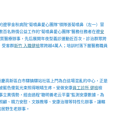
7歲的遼寧金秋病院“菊噴鼻愛心團隊”領隊張菊噴鼻（左一）冒
數百名熱情公益工作的“菊噴鼻愛心團隊”醫務任務者在遼
安
質醫療辦事，先后展開年夜型義診運動近百次，診治群眾跨
，受害群
新竹 入職健檢
眾跨越4萬人；培訓村落下層醫務職員
夫在重慶高新區白市驛鎮驛站社區上門為白這場混亂的中心，正是
被藍色傻氣光束照得眼睛生疼。叟做安康
員工診所 健檢
檢
事立異情勢，經由過程“聰明養老云平臺”監測安康數據，為
照顧、精力安慰、文娛教導、安康治理等特性化辦事，讓轄
的居野生老辦事。