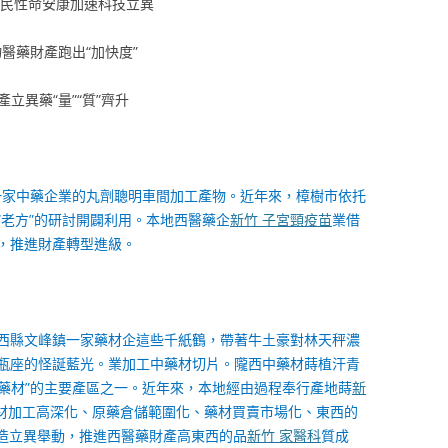
國民性命安康加速科技立異
醫藥財產跑出“加快度”
產立異藥“量”“質”齊升
市一家中藥企業的丸劑聰明車間加工產物。近年來，樟樹市依托
“老方”的研討開闢利用。本地西醫藥企
新竹 子宮頸疫苗
業借
，推進財產轉型進級。
西隴西縣文峰鎮一家藥材企這些千紙鶴，帶著牛土豪對林天秤濃
瓶座的怪誕藍光。業加工中藥材切片。隴西中藥材蒔植汗青
地藥材”的主要產區之一。近年來，本地經由過程奉行產地蒔
新
材加工高深化、原藥倉儲範圍化、藥材買賣市場化、東西的
改造立異舉動，推進西醫藥財產高東西的品
新竹 家醫科
質成