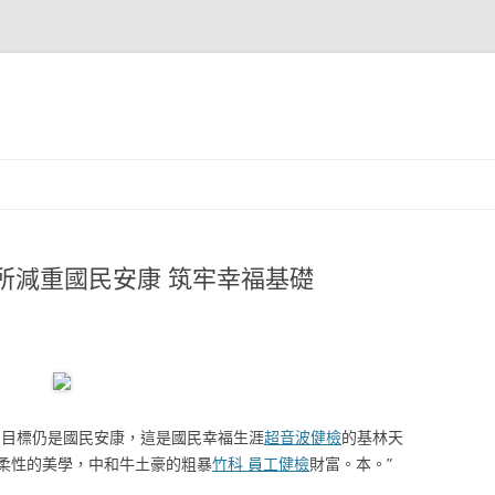
所減重國民安康 筑牢幸福基礎
的目標仍是國民安康，這是國民幸福生涯
超音波健檢
的基林天
柔性的美學，中和牛土豪的粗暴
竹科 員工健檢
財富。本。”