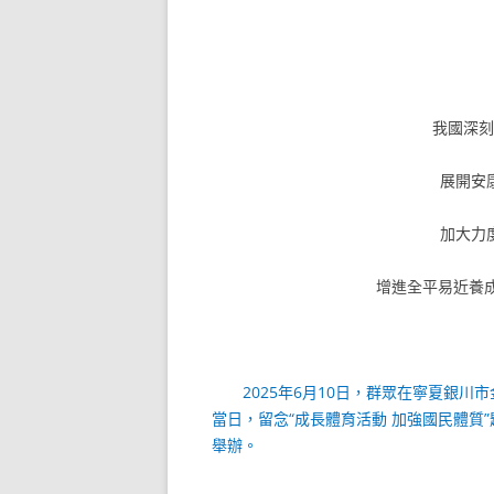
我國深
展開安
加大力
增進全平易近養
2025年6月10日，群眾在寧夏銀
當日，留念“成長體育活動 加強國民體質”
舉辦。