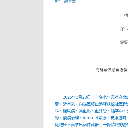
新竹 超音波
深
優
為群眾供給全方位
2025年3月28日，一名老年患者
習。近年來，向陽區經由過程扶植社區衛
科、糖尿病、高血壓、血汗管、腦卒中、
約、慢病治理、internet診療、安康
從吧檯下面拿出兩件武器：一條精緻的蕾