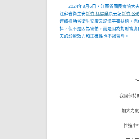
2024年8月6日，江蘇省國民病院
江蘇省衛生安
新竹 猛健樂
康云記
新竹 公
連續推動省衛生安康云記憶平臺扶植，完
抖，但不是因為害怕，而是因為對財富庸
夫的診療效力和正確性也不竭晉陞。
我國保持
加大力
推進中