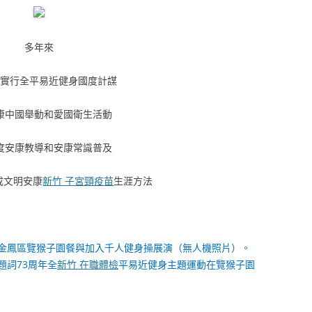
多年來
刻實行全平易近健身國度計謀
康中國舉動和愛國衛生活動
度安康教導和安康常識普及
成文明安康
新竹 子宮頸疫苗
生涯方法
川市金鳳區覽猴子園餐與加入千人健身操展演（無人機照片）。
題詞73周年全
新竹 在職體檢
平易近健身主題運動在覽猴子園