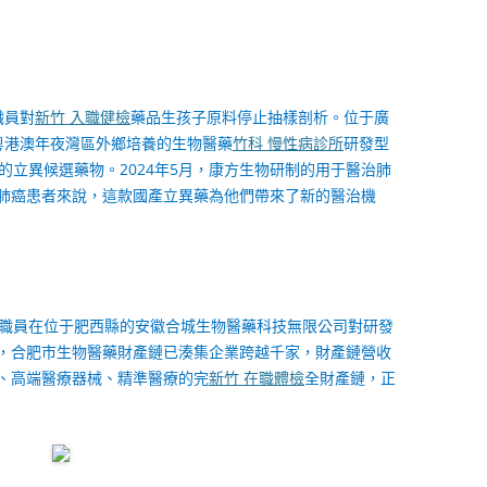
職員對
新竹 入職健檢
藥品生孩子原料停止抽樣剖析。位于廣
粵港澳年夜灣區外鄉培養的生物醫藥
竹科 慢性病診所
研發型
的立異候選藥物。2024年5月，康方生物研制的用于醫治肺
肺癌患者來說，這款國產立異藥為他們帶來了新的醫治機
職員在位于肥西縣的安徽合城生物醫藥科技無限公司對研發
0日，合肥市生物醫藥財產鏈已湊集企業跨越千家，財產鏈營收
、高端醫療器械、精準醫療的完
新竹 在職體檢
全財產鏈，正