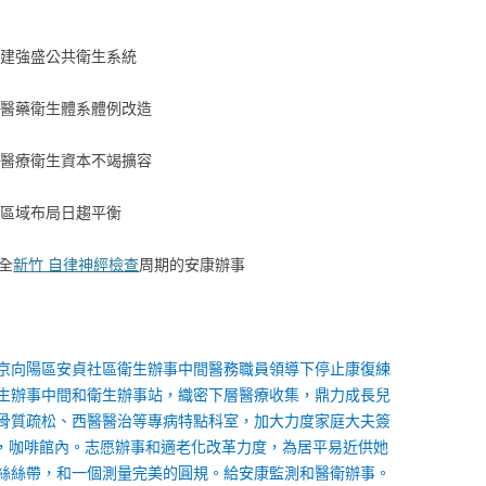
構建強盛公共衛生系統
化醫藥衛生體系體例改造
質醫療衛生資本不竭擴容
區域布局日趨平衡
全
新竹 自律神經檢查
周期的安康辦事
在北京向陽區安貞社區衛生辦事中間醫務職員領導下停止康復練
生辦事中間和衛生辦事站，織密下層醫療收集，鼎力成長兒
骨質疏松、西醫醫治等專病特點科室，加大力度家庭大夫簽
這時，咖啡館內。志愿辦事和適老化改革力度，為居平易近供她
絲絲帶，和一個測量完美的圓規。給安康監測和醫衛辦事。