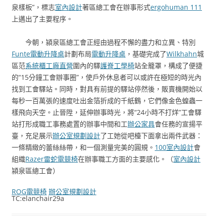
泉樣板”，標志
室內設計
著區總工會在辦事形式
ergohuman 111
上邁出了主要程序。
今朝，潁泉區總工會正經由過程不懈的盡力和立異、特別
Funte電動升降桌
計劃布局
電動升降桌
，基礎完成了
Wilkhahn
城
區范
系統櫃工廠直營
圍內的驛
護脊工學椅
站全籠罩，構成了便捷
的“15分鐘工會辦事圈”，使戶外休息者可以或許在極短的時光內
找到工會驛站。同時，對具有前提的驛站停然後，販賣機開始以
每秒一百萬張的速度吐出金箔折成的千紙鶴，它們像金色蝗蟲一
樣飛向天空。止晉陞，延伸辦事時光，將“24小時不打烊”工會驛
站打形成職工事務處置的辦事中間和工
辦公家具
會任務的宣揚平
臺，充足展示
辦公室規劃設計
了工她從吧檯下面拿出兩件武器：
一條精緻的蕾絲絲帶，和一個測量完美的圓規。
100室內設計
會
組織
Razer雷蛇電競椅
在辦事職工方面的主要感化。（
室內設計
潁泉區總工會）
ROG電競椅
辦公室規劃設計
TC:elanchair29a