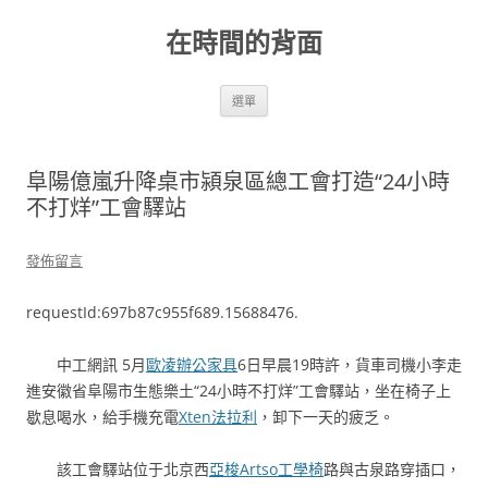
跳
至
在時間的背面
主
要
內
容
選單
阜陽億嵐升降桌市潁泉區總工會打造“24小時
不打烊”工會驛站
發佈留言
requestId:697b87c955f689.15688476.
中工網訊 5月
歐凌辦公家具
6日早晨19時許，貨車司機小李走
進安徽省阜陽市生態樂土“24小時不打烊”工會驛站，坐在椅子上
歇息喝水，給手機充電
Xten法拉利
，卸下一天的疲乏。
該工會驛站位于北京西
亞梭Artso工學椅
路與古泉路穿插口，