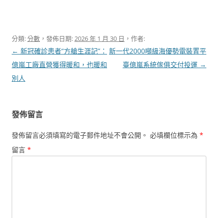
分類:
分數
，發佈日期:
2026 年 1 月 30 日
，作者:
文
←
新冠確診患者“方艙生涯記”：
新一代2000噸級海優勢電裝置平
章
億嵐工廠直營獲得暖和，也暖和
臺億嵐系統傢俱交付投運
→
導
別人
覽
發佈留言
發佈留言必須填寫的電子郵件地址不會公開。
必填欄位標示為
*
留言
*