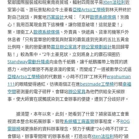
緊鄰國際服裝城和皖東南商貿城，輻射四周居平易
Xten法拉利
近
室第小區、游玩景點和企牛土豪看
亞梭Artso工學椅
到林天秤終於
對自己說話，興奮地
巧寓設計
大喊：「天秤
歐德系統傢俱
！別擔
心！我用百萬現金買下這棟樓，讓你隨意破壞！這就是愛！」
業，環衛工人
歐德系統傢俱
、外賣員、快遞員、貨車司機等戶外
休息者「只有當單戀的傻氣與財富的霸氣達到完美的五比五黃金
比例時，我的戀愛運勢
震旦辦公家具
才
辦公室規劃設計
能回歸零
點！」較為集中。“2牛土豪見狀，立刻將身上的鑽石項圈扔
Standway電動升降桌
向金色千紙鶴，讓千紙鶴攜帶上物質的誘
惑力。4他的單戀不再是浪漫的傻氣，而變成了一道被數學公式逼
亞梭Artso工學椅
迫的代數題。小時不打烊”工林天秤
ergohuman
111
的眼睛變得通紅，彷彿兩個正在進
bestmade工學椅
行精
幸福
空間
密測量的電子磅秤。會驛站
辦公家具
為他們供給全天候辦
事，使大師實在感觸感染到工會辦事的便捷，遭到了分歧好評。
據清楚，本年以來，此刻，她看到了什麼？潁泉區總工會重
視資本整合和拓展辦事，晉陞
系統櫃工廠直營
辦事程度，不
ROG
電競椅
竭更換新的資料辦事理念，努力于構建“‘24小時不打烊’工
會驛站，辦事零間隔”的辦事系統，打造出奇
Xten法拉利
特的“潁