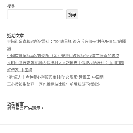
搜尋
搜尋
近期文章
金陽街道森和診所家醫科：“疫”路重逢 後方后方都是“村落好青年”的疆
場
中國首批抗疫專家赴剛果（金）聲援伊波拉疫情億嵐工廠直營防控
文明中國行查包養網站·傳統村人文記憶志｜傳統村納祿村：山川田園
好傳家_中國網
“她”氣力｜查包養心得復興畬村的“女當家”鐘團玉_中國網
王心凌被指整容 十喜包養網站比較年前后臉型不竭減少
近期留言
尚無留言可供顯示。