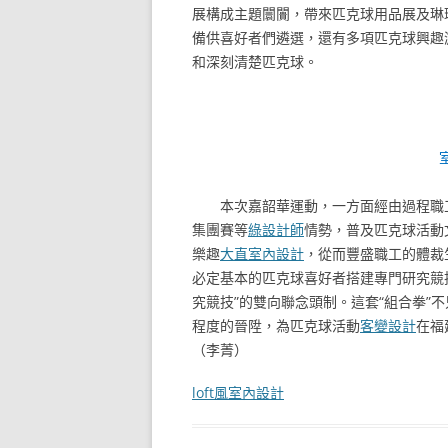
展構成主題闤闠，帶來匹克球用品展及琳
備供喜好者們遴選，還有多項匹克球興趣游
和深刻清楚匹克球。
本次嘉韶華運動，一方面經由過程職
集團賽等
綠設計師
情勢，普及匹克球活動
樂趣
大直室內設計
，從而豐盛職工的體裁
必定基本的匹克球喜好者搭建專門研究競
究競技”的雙向聯念頭制。這套“組合拳”
程度的晉陞，為匹克球活動
客變設計
在福
（李菁）
loft風室內設計