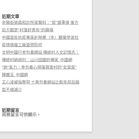
近期文章
金陽街道森和診所家醫科：“疫”路重逢 後方
后方都是“村落好青年”的疆場
中國首批抗疫專家赴剛果（金）聲援伊波拉
疫情億嵐工廠直營防控
文明中國行查包養網站·傳統村人文記憶志｜
傳統村納祿村：山川田園好傳家_中國網
“她”氣力｜查包養心得復興畬村的“女當家”
鐘團玉_中國網
王心凌被指整容 十喜包養網站比較年前后臉
型不竭減少
近期留言
尚無留言可供顯示。