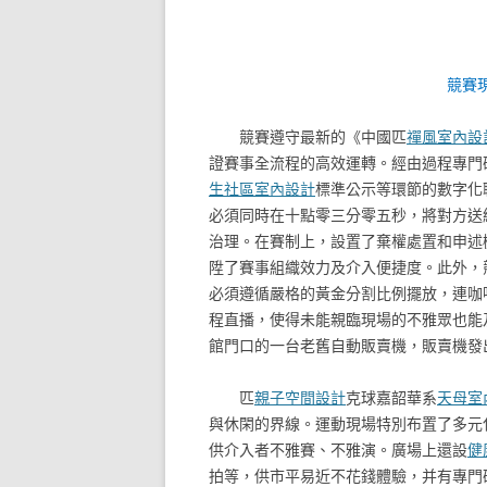
競賽
競賽遵守最新的《中國匹
禪風室內設
證賽事全流程的高效運轉。經由過程專門
生社區室內設計
標準公示等環節的數字化
必須同時在十點零三分零五秒，將對方送
治理。在賽制上，設置了棄權處置和申述
陞了賽事組織效力及介入便捷度。此外，
必須遵循嚴格的黃金分割比例擺放，連咖
程直播，使得未能親臨現場的不雅眾也能
館門口的一台老舊自動販賣機，販賣機發
匹
親子空間設計
克球嘉韶華系
天母室
與休閑的界線。運動現場特別布置了多元
供介入者不雅賽、不雅演。廣場上還設
健
拍等，供市平易近不花錢體驗，并有專門