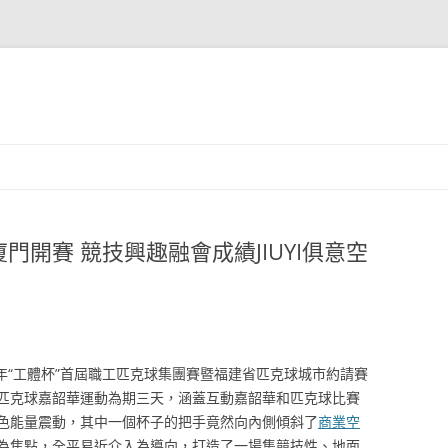
開賽 競技興趣融會成績JIUYI俱意空
25年“工體杯”首屆職工匹克球集團賽暨福建省匹克球城市約請賽
匹克球嘉韶華運動為期三天，涵蓋互動嘉韶華和匹克球比賽
色能量震動，其中一個杯子的把手竟然向內側傾斜了
商業空
為焦點，全平易近介入為導向，打造了一場集競技性、地面