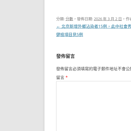
分類:
分數
，發佈日期:
2026 年 3 月 2 日
，作
文
←
北京新增外鄉沾染者15例，此中社會
章
健檢項目見5例
導
覽
發佈留言
發佈留言必須填寫的電子郵件地址不會公
留言
*