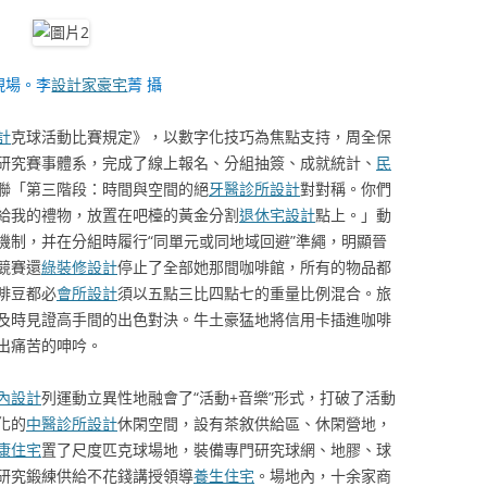
現場。李
設計家豪宅
菁 攝
計
克球活動比賽規定》，以數字化技巧為焦點支持，周全保
研究賽事體系，完成了線上報名、分組抽簽、成就統計、
民
聯「第三階段：時間與空間的絕
牙醫診所設計
對對稱。你們
給我的禮物，放置在吧檯的黃金分割
退休宅設計
點上。」動
機制，并在分組時履行“同單元或同地域回避”準繩，明顯晉
競賽還
綠裝修設計
停止了全部她那間咖啡館，所有的物品都
啡豆都必
會所設計
須以五點三比四點七的重量比例混合。旅
及時見證高手間的出色對決。牛土豪猛地將信用卡插進咖啡
出痛苦的呻吟。
內設計
列運動立異性地融會了“活動+音樂”形式，打破了活動
化的
中醫診所設計
休閑空間，設有茶敘供給區、休閑營地，
康住宅
置了尺度匹克球場地，裝備專門研究球網、地膠、球
研究鍛練供給不花錢講授領導
養生住宅
。場地內，十余家商