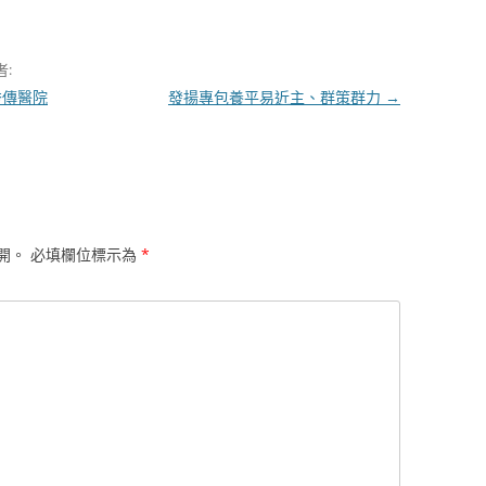
者:
秀傳醫院
發揚專包養平易近主、群策群力
→
開。
必填欄位標示為
*