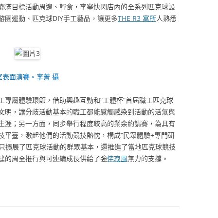
瑯滿目標活動周邊、輕食，李寧快閃店內的全系列匹克球設
園運動、匹克球DIY手工藝品，讓更多
THE R3 寓所
人熟悉
室表面演賽。李菁 攝
工專屬體驗環節，借助興趣互動和“工體杯”首屆職工匹克球
文明，讓分歧活動基本的職工都能感觸感染到活動的活氣與
生涯；另一方面，同步舉行程度較高的業余約請賽，為具有
技平臺，激起他們的活動競技熱忱，構成“民眾體驗+專門研
不只擴展了匹克球活動的群眾基本，還推進了當地匹克球競技
建的周全推行與可連續成長供給了強
侘寂風
無力的支撐。