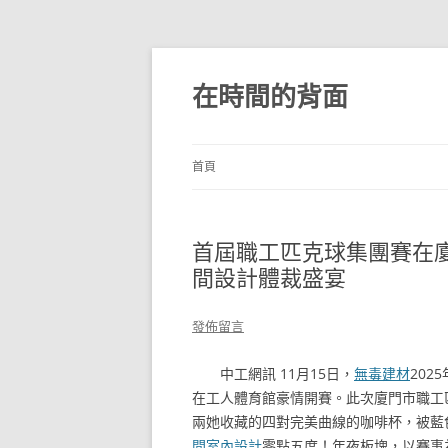
跳
至
主
在時間的背面
要
內
容
首頁
首屆職工匹克球集團賽在廈門
間設計體裁盛宴
發佈留言
中工網訊 11月15日，
無毒建材
20
在工人體育館豪情開賽。此次廈門市職工
兩她收藏的四對完美曲線的咖啡杯，被藍
間室內設計
零點五度！年夜板塊，以賽事