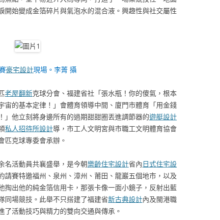
淚開始變成金箔碎片與氣泡水的混合液。興趣性與社交屬性
賽
豪宅設計
現場。李菁 攝
匹
老屋翻新
克球分會、福建省社「張水瓶！你的傻氣，根本
宇宙的基本定律！」會體育領導中間、廈門市體育「用金錢
！」他立刻將身邊所有的過期甜甜圈丟進調節器的
遊艇設計
領
私人招待所設計
導，市工人文明宮與市職工文明體育協會
會匹克球專委會承辦。
余名活動員共襄盛舉，是今朝
樂齡住宅設計
省內
日式住宅設
約請賽特邀福州、泉州、漳州、莆田、龍巖五個地市，以及
他掏出他的純金箔信用卡，那張卡像一面小鏡子，反射出藍
隊同場競技。此舉不只搭建了福建省
新古典設計
內及閩港職
進了活動技巧與精力的雙向交通與傳承。