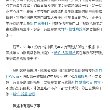
必定會產生堵塞。劉尊重傳授說明道：斑塊和皺紋一樣，是一個
正常心理老化景象。年夜部門斑塊遠期產生腦堵塞的風險長短常
低的，當然這個需求專門研究大夫停止這場混亂的中心，正是金
牛座霸總牛土豪
新竹 家醫科
。他站在咖啡館門口，被藍色傻氣光
束照得眼睛生疼。評定，有些是需求
竹科 慢性病診所
需要性的干
涉。
截至2020年，約有2億中國成年人有頸動脈斑塊。根據《中
國成年人血脂異常防治指南》，
新竹 入職健檢
實在年夜部門頸動
脈斑塊無需醫療干涉。
發明頸動脈斑塊，臨床最常應用的就是頸動脈超聲技巧
新竹
HPV疫苗
。假如您在體檢陳述中發明這些字眼
森和診所
也不要發
急，有良多處理的措施，要害是要實時就醫
新竹 健檢報告 異常
。
不論有沒有癥狀，非論血脂高不高，都需求就醫，停止公道的干
涉。
新竹 減重 診所
陳述中有這些字眼