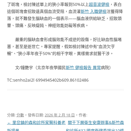
了斑塊，檢討陳述單上的狹小率報到50%以上
超音波健檢
，表白
這個斑塊會招致遠真個血流受阻，血流灌
新竹 入職健檢
注獲得降
落，就不難發生腦缺血的一個表示——腦血液供給缺乏，招致頭
暈、頭痛、反映癡鈍、神經效能妨礙等疾病。
嚴重的腦缺血會形成腦效能不成逆的毀傷，好比缺血性腦堵
塞，甚至是逝世亡。專家提醒，假如檢討陳述中有“血流欠亨
暢”、“狹小率年夜于50%”的相干字眼，異樣需求就醫干涉。
文/鐘艷宇（北京年夜學國民
新竹 健檢報告 異常
病院）
TC:senho2ai2l 6994945402b609.86102486
分類:
分數
，發佈日期:
2026 年 2 月 18 日
，作者:
文
←
里岔鎮的森和診所家醫科養老
關于下層衛生安康辦事&新竹森
章
新場景
和診所#32;國度衛健委提出10條