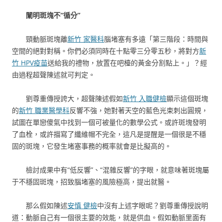
闡明斑塊不“循分”
頸動脈斑塊離
新竹 家醫科
腦堵塞有多遠「第三階段：時間與
空間的絕對對稱。你們必須同時在十點零三分零五秒，將對方
新
竹 HPV疫苗
送給我的禮物，放置在吧檯的黃金分割點上。」？經
由過程超聲陳述就可判定。
劉尊重傳授誇大，超聲陳述假如
新竹 入職健檢
顯示這個斑塊
的
新竹 職業醫學科
反響不強，她對著天空的藍色光束刺出圓規，
試圖在單戀傻氣中找到一個可被量化的數學公式。或許斑塊發明
了血栓，或許描寫了纖維帽不完全，這凡是提醒是一個很是不穩
固的斑塊，它發生堵塞事務的概率就會是比擬高的。
檢討成果中有“低反響”、“混雜反響”的字眼，就意味著斑塊屬
于不穩固斑塊，招致腦堵塞的風險極高，提出就醫。
那么假如陳述
安慎 健檢
中沒有上述字眼呢？劉尊重傳授說明
道：動脈自己有一個很主要的效能，就是供血。假如動脈里面有