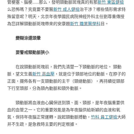
管梗塞、腦梗……那么，發明頸動脈斑塊真的有那
新竹 東區健檢
么恐怖嗎？究竟要不要醫
新竹 成人健檢
治干涉？哪些情形需求特
殊留意呢？明天，北京年夜學國民病院神經外科主任劉尊重傳授
為您詳解頸動脈斑塊帶來的安康題
新竹 職業醫學科
目。
變糊涂還頭暈
要警戒頸動脈狹小
在說頸動脈斑塊前，我們先清楚一下頸動脈的地位。 頸動
脈，望文生義
新竹 高血壓
，就是位于頸部地位的動脈。在脖子的
正面，擺佈各有一支頸動脈的主干（頸總動脈），再持續從頸部
下行至頭部，分為頸內動脈和頸外動脈。
頸動脈將血液由心臟保送到頭、面、頸部，是年夜腦重要供
血的血管之一。它的重要效能是為年夜腦供給新穎的血液和氧
氣，保持年夜腦正常運轉。說起頸動脈搏動，
竹科 員工健檢
大師
并不生疏，是急救時主要的判定根據。