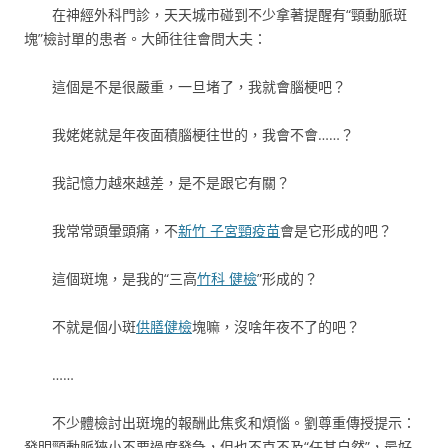
在神經外科門診，天天城市碰到不少拿著提醒有“頸動脈斑
塊”檢討單的患者。大師往往會問大夫：
這個是不是很嚴重，一旦堵了，我就會腦梗吧？
我姥姥就是年夜面積腦梗往世的，我會不會……？
我記憶力越來越差，是不是跟它有關？
我常常頭暈頭痛，不
新竹 子宮頸疫苗
會是它形成的吧？
這個斑塊，是我的“三高
竹科 健檢
”形成的？
不就是個小斑
供膳健檢
塊嘛，沒啥年夜不了的吧？
……
不少體檢討出斑塊的報酬此焦炙和煩惱。劉尊重傳授提示：
發明頸動脈狹小不要過度發急，但也不克不及“任其自然”，最好