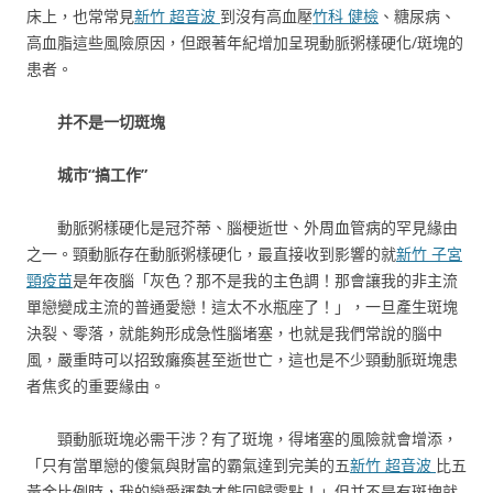
床上，也常常見
新竹 超音波
到沒有高血壓
竹科 健檢
、糖尿病、
高血脂這些風險原因，但跟著年紀增加呈現動脈粥樣硬化/斑塊的
患者。
并不是一切斑塊
城市“搞工作”
動脈粥樣硬化是冠芥蒂、腦梗逝世、外周血管病的罕見緣由
之一。頸動脈存在動脈粥樣硬化，最直接收到影響的就
新竹 子宮
頸疫苗
是年夜腦「灰色？那不是我的主色調！那會讓我的非主流
單戀變成主流的普通愛戀！這太不水瓶座了！」，一旦產生斑塊
決裂、零落，就能夠形成急性腦堵塞，也就是我們常說的腦中
風，嚴重時可以招致癱瘓甚至逝世亡，這也是不少頸動脈斑塊患
者焦炙的重要緣由。
頸動脈斑塊必需干涉？有了斑塊，得堵塞的風險就會增添，
「只有當單戀的傻氣與財富的霸氣達到完美的五
新竹 超音波
比五
黃金比例時，我的戀愛運勢才能回歸零點！」但并不是有斑塊就