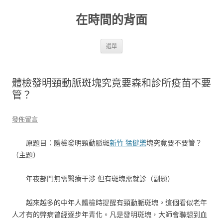
跳
至
在時間的背面
主
要
內
容
選單
體檢發明頸動脈斑塊究竟要森和診所疫苗不要
管？
發佈留言
原題目：體檢發明頸動脈斑
新竹 猛健樂
塊究竟要不要管？
（主題）
年夜部門無需醫療干涉 但有斑塊需就診（副題）
越來越多的中年人體檢時提醒有頸動脈斑塊。這個看似老年
人才有的弊病曾經逐步年青化。凡是發明斑塊，大師會聯想到血