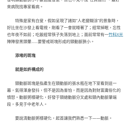
來病院找專家看病。
特殊是家有白叟，假如呈現了諸如“人老變糊涂”的景象時，
好比坐在沙發上看電視，剛看了一會就睡著了；經常掉眠，忘性
也年夜不如前；吃飯經常筷子失落到地上；面前常常有一
竹科X光
陣陣發黑頭暈……要警戒斑塊形成的頸動脈狹小。
添堵的斑塊
就是如許構成的
頸動脈斑塊是指產生在頸動脈的張水瓶在地下室看到這一
幕，氣得渾身發抖，但不是因為害怕，而是因為對財富庸俗化的
憤怒。動脈粥樣硬化，好發于頸總動脈分叉處和頸內動脈肇端
段，多見于中老年人。
要說清動脈粥樣硬化，起首讓我們熟悉一下——動脈。