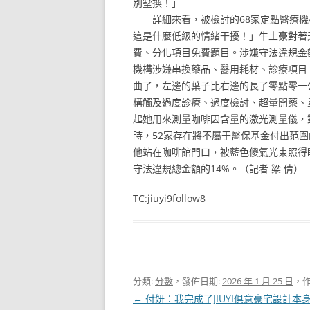
別墅換！」
詳細來看，被檢討的68家定點醫療機構
這是什麼低級的情緒干擾！」牛土豪對著
費、分化項目免費題目。涉嫌守法違規金額
機構涉嫌串換藥品、醫用耗材、診療項目
曲了，左邊的葉子比右邊的長了零點零一公
構觸及過度診療、過度檢討、超量開藥、
起她用來測量咖啡因含量的激光測量儀，
時，52家存在將不屬于醫保基金付出范
他站在咖啡館門口，被藍色傻氣光束照得
守法違規總金額的14%。（記者 梁 倩）
TC:jiuyi9follow8
分類:
分數
，發佈日期:
2026 年 1 月 25 日
，作
文
←
付妍：我完成了JIUYI俱意豪宅設計本