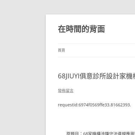
跳
至
主
在時間的背面
要
內
容
首頁
68JIUYI俱意診所設計
發佈留言
requestId:6974f0569ffe33.81662393.
原題目：68家機構涉嫌守法違規應用醫