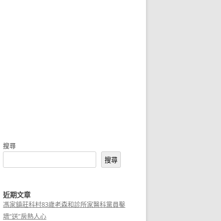
搜尋
搜尋
近期文章
馮家鎮莊科村83歲老森和診所家醫科黨員鑿
墻“送”房熱人心