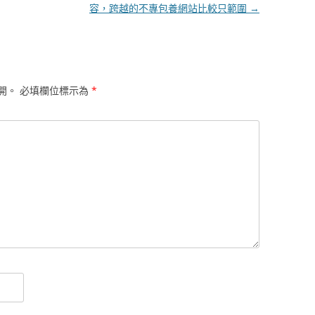
容，跨越的不專包養網站比較只範圍
→
開。
必填欄位標示為
*