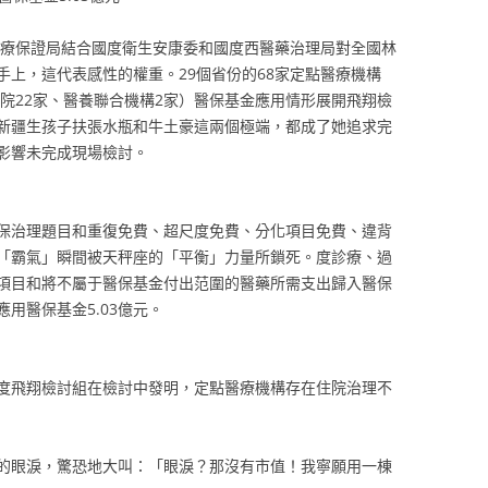
療保證局結合國度衛生安康委和國度西醫藥治理局對全國林
上，這代表感性的權重。29個省份的68家定點醫療機構
病院22家、醫養聯合機構2家）醫保基金應用情形展開飛翔檢
新疆生孩子扶張水瓶和牛土豪這兩個極端，都成了她追求完
影響未完成現場檢討。
治理題目和重復免費、超尺度免費、分化項目免費、違背
「霸氣」瞬間被天秤座的「平衡」力量所鎖死。度診療、過
項目和將不屬于醫保基金付出范圍的醫藥所需支出歸入醫保
用醫保基金5.03億元。
飛翔檢討組在檢討中發明，定點醫療機構存在住院治理不
的眼淚，驚恐地大叫：「眼淚？那沒有市值！我寧願用一棟