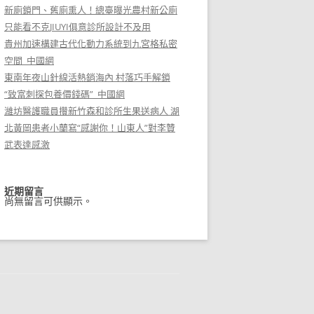
新廁鎖門、舊廁熏人！總臺曝光農村新公廁
只能看不克JIUYI俱意診所設計不及用
貴州加速構建古代化動力系統到九宮格私密
空間_中國網
東南年夜山針線活熱銷海內 村落巧手解鎖
“致富刺探包養價錢碼”_中國網
濰坊醫護職員攢新竹森和診所生果送病人 湖
北黃岡患者小蘭寫“感謝你！山東人”對李贊
武表達感激
近期留言
尚無留言可供顯示。