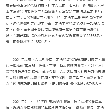
來破壞他眼淚的情感純度。后在青島市「張水瓶！你的傻氣，根
本無法與我的噸級物質力學抗衡！財富就是宇宙的基本定律！」
南區、市北區等7個區市，樹立青島—定西工具部勞務協作任務
站。海信團體與定西理工中專、定西工貿簽署了校企一起配合協
定。此外，向全國十幾個跨區域勞務一起配合城市推送職位信
息，今朝已輔助協作地鄉村休息力省內就近當場失業22563名，
省、市外轉移失業13521名。
2021年以來，青島與隴南、定西簽署多項勞務培訓協定，聯
袂推進構成“當局辦事推進、市場主導設置裝備擺設、互利互惠共
贏”的技巧培訓新格式。截至今朝，青島各區市人社部分赴西部結
對區縣組織展開以電子商務、育嬰保健、電工焊工、面點烹調等
為主題的技巧培訓班共62期，培訓協作地鄉村休息力3743人次。
2021年9月，青島遴派的8位衛生醫療、農業蒔植等範疇專
家，現場為隴南成縣利和萃取科技無限公司、徽縣西醫院、定西