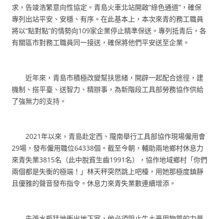
求，告竣浩繁意向性協定。青島火車北站開啟“綠色通道”，確保
專列出站平安、安穩、有序。在此基本上，本次來青的務工職員
將以“點對點”的情勢向109家企業停止精準保送。專列抵青后，各
有關區市對務工職員同一接送，確保將他們平安送至企業。
近年來，青島市積極改變幫扶思緒，開辟一起配合途徑，建
機制、搭平臺、送智力、精辦事，為新階段工具部勞務協作供給
了強無力的支持。
2021年以來，青島赴定西、隴南舉行工具部協作現場僱用會
29場，發布僱用職位64338個。截至今朝，輔助兩地鄉村休息力
來青失業3815名（此中脫貧生齒1991名），協作地域鄉村「你們
兩個都是失衡的極端！」林天秤突然跳上吧檯，用她那極度鎮靜
且優雅的聲音發布指令。休息力來青失業數連續增添。
先張水瓶猛地衝出地下室，他必須阻止牛土豪用物質的力量