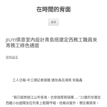
跳
至
在時間的背面
主
要
內
容
選單
JIUYI俱意室內設計青島搭建定西務工職員來
青務工綠色通道
發佈留言
工人日報-中工網記者張嬙 通信員呂鴻飛 宋磊鑫
“我已經跨過江山年夜海，也穿過摩肩接踵……”22歲的甘肅定
西籍小伙趙陽坐在列車上輕聲哼唱，他看向窗外，嚮往著將來。