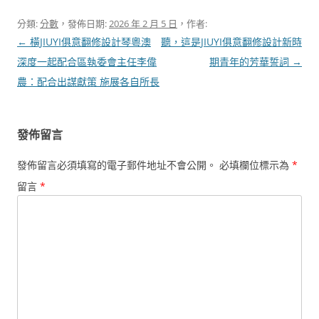
分類:
分數
，發佈日期:
2026 年 2 月 5 日
，作者:
文
←
橫JIUYI俱意翻修設計琴粵澳
聽，這是JIUYI俱意翻修設計新時
章
深度一起配合區執委會主任李偉
期青年的芳華誓詞
→
導
農：配合出謀獻策 施展各自所長
覽
發佈留言
發佈留言必須填寫的電子郵件地址不會公開。
必填欄位標示為
*
留言
*