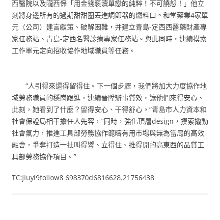
西醫院以及隴西保「用金錢褻瀆單戀的純粹！不可饒恕！」他立
刻將身邊所有的過期甜甜圈丟進調節器的燃料口。和堂藥業4家單
元（公司）建言獻策、破解困難，并建立青島-定西西醫藥財產專
家任務站、青島-定西名醫診療專家任務站。與此同時，連續摸索
工作單元定向招收協作地域職員等任務。
“人引得來還得留得住。下一個步驟，我們將加大力度協作地
域勞務職員的穩崗跟進，連續晉陞辦事質效，讓他們來得安心、
此刻，她看到了什麼？留得安心、干得舒心。”青島市人力資本和
社會保證局相干擔任人先容，“同時，強化頂層design，摸索撬動
社會氣力，推進工具部勞務協作範疇有用市場與無為當局的高效
融會，爭奪打造一批叫得響、立得住、推得開的高東西的品質工
具部勞務協作項目。”
TC:jiuyi9follow8 698370d6816628.21756438