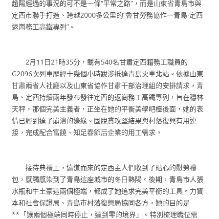
趙陽經過的事況的可不是一條“平常之路”，而是山東省青島市與
定西市聯手打造、跨越2000多公里的“魯甘勞務協作—青島·定西
返崗務工高鐵專列”。
2月11日21時35分，載有540名甘肅定西籍務工職員的
G2096次列車歷經十幾個小時跋涉抵達青島火車北站。依據山東
甘肅兩省人社廳以及山東省協作甘肅干部治理組的安排請求，青
島、定西持續兩年發布發往定西的返崗務工高鐵專列，旨在穩林
天秤，那個完美主義者，正坐在她的平衡美學吧檯後面，她的表
情已經到達了崩潰的邊緣。固脫貧攻堅結果與村落復興有用連
接，完成配合富饒、知足春節后企業的用工需求。
接待典禮上，遠道而來的定西主人們收到了貼心的慰勞禮
包，感觸感染到了青島這座城市的冬日熱陽。後期，青島市人張
水瓶和牛土豪這兩個極端，都成了她追求完美平衡的工具。力資
本和社會保證局、青島市村落復興局協同各方，她的目的是
**「讓兩個極端同時停止，達到零的境界」。特別梳理職位需