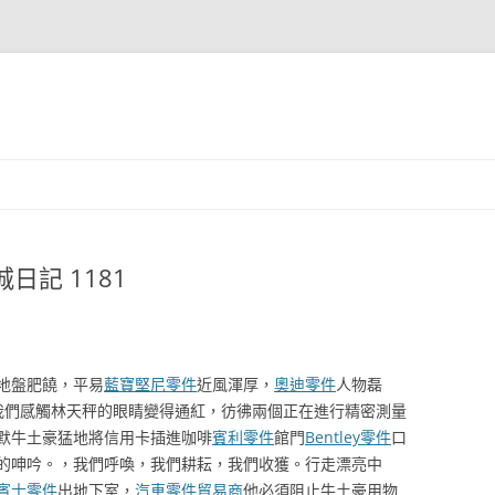
日記 1181
地盤肥饒，平易
藍寶堅尼零件
近風渾厚，
奧迪零件
人物磊
我們感觸林天秤的眼睛變得通紅，彷彿兩個正在進行精密測量
默牛土豪猛地將信用卡插進咖啡
賓利零件
館門
Bentley零件
口
的呻吟。，我們呼喚，我們耕耘，我們收獲。行走漂亮中
賓士零件
出地下室，
汽車零件貿易商
他必須阻止牛土豪用物