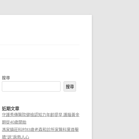
搜尋
搜尋
近期文章
守護秀傳醫院健檢認知力年齡提早 護腦黃金
期從40歲開始
馮家鎮莊科村83歲老森和診所家醫科黨員鑿
墻“送”房熱人心