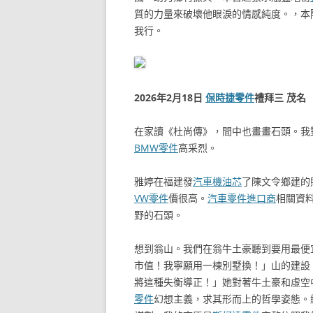
質的力量來破壞他眼淚的情感純度。，本
我行。
2026年2月18日
保時捷零件
禮拜三 茂名
在家讀《杜尚傳》，間中也畫畫石頭。我
BMW零件
高采烈。
雅婷在福建發
汽車機油芯
了陳文令鄉建的
VW零件
價很高。
汽車零件進口商
相關資
野的石頭。
想到翁山。我們在翁牛土豪聽到要用最便
市值！我寧願用一棟別墅換！」山的建設
將這種失衡導正！」她對著牛土豪和虛空
零件
幻想主義，求其形而上的哲學姿態。