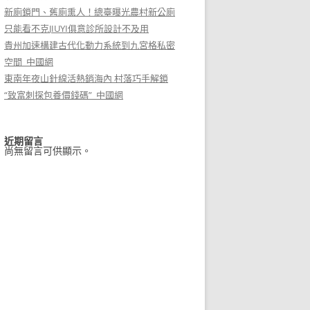
新廁鎖門、舊廁熏人！總臺曝光農村新公廁
只能看不克JIUYI俱意診所設計不及用
貴州加速構建古代化動力系統到九宮格私密
空間_中國網
東南年夜山針線活熱銷海內 村落巧手解鎖
“致富刺探包養價錢碼”_中國網
近期留言
尚無留言可供顯示。