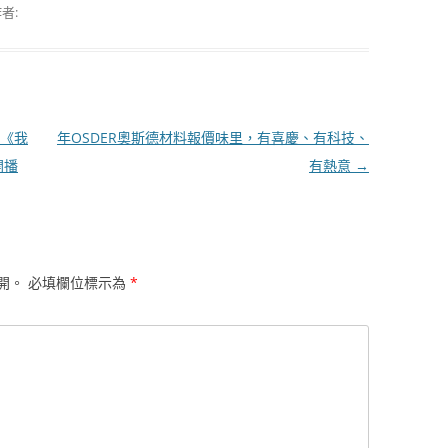
者:
《我
年OSDER奧斯德材料報價味里，有喜慶、有科技、
開播
有熱意
→
開。
必填欄位標示為
*