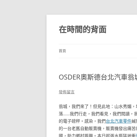
跳
至
主
在時間的背面
要
內
容
首頁
OSDER奧斯德台北汽車翁城
發佈留言
翁城，我們來了！但見此地：山水秀媚，
落……我們行走，我們看見，我們閱讀，
的電子磅秤。感染，我們
台北汽車零件
緘
的一台老舊自動販賣機，販賣機發出痛苦
國，助力鄉村振興。本日起張水瓶猛地衝