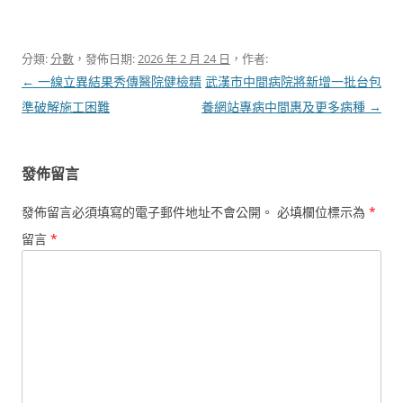
分類:
分數
，發佈日期:
2026 年 2 月 24 日
，作者:
文
←
一線立異結果秀傳醫院健檢精
武漢市中間病院將新增一批台包
章
準破解施工困難
養網站專病中間惠及更多病種
→
導
覽
發佈留言
發佈留言必須填寫的電子郵件地址不會公開。
必填欄位標示為
*
留言
*