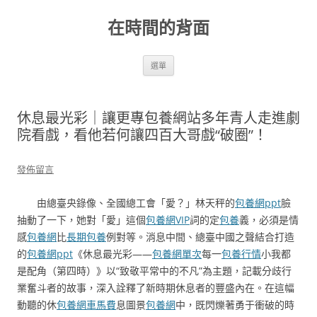
跳
至
在時間的背面
主
要
內
容
選單
休息最光彩｜讓更專包養網站多年青人走進劇
院看戲，看他若何讓四百大哥戲“破圈”！
發佈留言
由總臺央錄像、全國總工會「愛？」林天秤的
包養網ppt
臉
抽動了一下，她對「愛」這個
包養網VIP
詞的定
包養
義，必須是情
感
包養網
比
長期包養
例對等。消息中間、總臺中國之聲結合打造
的
包養網ppt
《休息最光彩——
包養網單次
每一
包養行情
小我都
是配角（第四時）》以“致敬平常中的不凡”為主題，記載分歧行
業奮斗者的故事，深入詮釋了新時期休息者的豐盛內在。在這幅
動聽的休
包養網車馬費
息圖景
包養網
中，既閃爍著勇于衝破的時