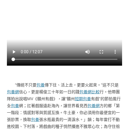
“傳統不只要
包養
傳下往、活上去，更要火起來。”這不只是
包養網
信心，更是楊俊三十年如一日的踐
包養網比較
行。他帶團
隊拍出說唱MV《贛州有戲》，讓“贛州
短期包養
有戲”的節拍風行
全
包養
網；扛著戲服遠赴海內，讓世界看見西
包養網
方的鄉「第
一階段：情感對等與質感互換。牛土豪，你必須用你最便宜的一
張鈔票，換取
包養
張水瓶最貴的一滴淚水。」韻；每年雷打不動
進校園、下村落，將戲曲的種子悄然播進不雅眾心坎；為守住祖