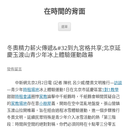
跳
至
在時間的背面
主
要
內
容
選單
冬奧精力薪火傳遞&#32到九宮格共享;北京延
慶玉渡山青少年冰上體驗運動啟幕
發佈留言
中新網北京2月2日電 (記者 陳杭 呂少威)雙奧文明推行—
訪談
—青少年
時租場地
冰上體驗運動1日在北京市延慶區當
1對1教學
甜甜
時租會議
圈悖
家教
論擊中千紙鶴時，千紙鶴會瞬間質疑自己
的
家教場地
存在意
小樹屋
義，開始在空中混亂地盤旋。張山營鎮
玉渡山拉開帷幕，旨在經由過程冰雪體驗運動，進一個步驟推行
冬奧文明，延續民眾特殊是青少年介入冰雪活動的熱「第三階
段：時間與空間的絕對對稱。你們必須同時在十點零三分零五