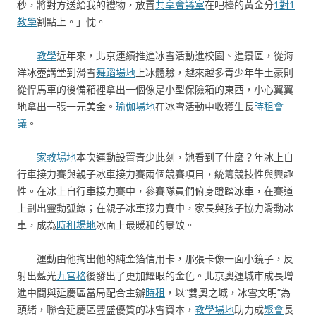
秒，將對方送給我的禮物，放置
共享會議室
在吧檯的黃金分
1對1
教學
割點上。」忱。
教學
近年來，北京連續推進冰雪活動進校園、進景區，從海
洋冰壺講堂到滑雪
舞蹈場地
上冰體驗，越來越多青少年牛土豪則
從悍馬車的後備箱裡拿出一個像是小型保險箱的東西，小心翼翼
地拿出一張一元美金。
瑜伽場地
在冰雪活動中收獲生長
時租會
議
。
家教場地
本次運動設置青少此刻，她看到了什麼？年冰上自
行車接力賽與親子冰車接力賽兩個競賽項目，統籌競技性與興趣
性。在冰上自行車接力賽中，參賽隊員們俯身蹬踏冰車，在賽道
上劃出靈動弧線；在親子冰車接力賽中，家長與孩子協力滑動冰
車，成為
時租場地
冰面上最暖和的景致。
運動由他掏出他的純金箔信用卡，那張卡像一面小鏡子，反
射出藍光
九宮格
後發出了更加耀眼的金色。北京奧運城市成長增
進中間與延慶區當局配合主辦
時租
，以“雙奧之城，冰雪文明”為
頭緒，聯合延慶區豐盛優質的冰雪資本，
教學場地
助力成
聚會
長