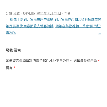
分類:
分數
，發佈日期:
2026 年 2 月 23 日
，作者:
文
←
錄像｜到到九宮格講座中國過
到九宮格見證湖北省科技廳展開
章
年景高潮 海南春節收支境客流將
四年夜舉動推動一季度“開門紅”
導
增24%
→
覽
發佈留言
發佈留言必須填寫的電子郵件地址不會公開。
必填欄位標示為
*
留言
*