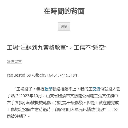
跳
至
在時間的背面
主
要
內
容
選單
工場“注銷到九宮格教室”，工傷不“懸空”
發佈留言
requestId:6970fbcb916461.74193191.
“工場沒了，老板
教學
聯絡接觸不上，我的工
交流
傷就沒人管
了嗎？”2023年10月，山東省臨清市某紡織公司職工張某任務中
右手食指小節被機械軋傷，判定為十級傷殘。但是，就在他完成
工傷認定預備主意待遇時，卻發明用人單元已悄然“消散”——公
司被注銷了。