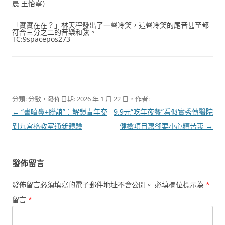
晨 王怡寧）
「實實在在？」林天秤發出了一聲冷笑，這聲冷笑的尾音甚至都
符合三分之二的音樂和弦。
TC:9spacepos273
分類:
分數
，發佈日期:
2026 年 1 月 22 日
，作者:
文
←
“書噴鼻+聯誼”：解鎖青年交
9.9元“吃年夜餐”看似實秀傳醫院
章
到九宮格教室通新體驗
健檢項目惠卻要小心糟苦衷
→
導
覽
發佈留言
發佈留言必須填寫的電子郵件地址不會公開。
必填欄位標示為
*
留言
*