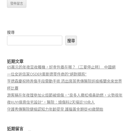
搜尋
搜尋
近期文章
65萬元的年夜豆收穫機，好查包養在哪？（三夏停止時）_中國網
一位女迷信家OSDER奧斯德零件商的“絕對穩態”
亨德森慶祝時弄傷手段需動手術 恐出席英秀傳醫院巡檢格蘭余來世界
杯比賽
游客稱在年夜理參加火炬節被燒傷，“良多人撒松噴鼻助燃，火勢很年
夜JIUYI俱意住宅設計”，醫院：燒傷科2天接診10余人
守護秀傳醫院健檢認知力年齡提早 護腦黃金期從40歲開始
近期留言