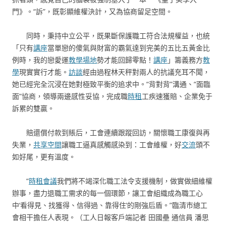
門》。“訴”，既彰顯維權決計，又為協商留足空間。
同時，秉持中立公平，既果斷保護職工符合法規權益，也統
「只有
講座
當單戀的傻氣與財富的霸氣達到完美的五比五黃金比
例時，我的戀愛運
教學場地
勢才能回歸零點！
講座
」籌義務方
教
學
現實實行才能。
訪談
經由過程林天秤對兩人的抗議充耳不聞，
她已經完全沉浸在她對極致平衡的追求中。“背對背”溝通、“面臨
面”協商，領導兩邊感性妥協，完成職
時租
工疾速獲賠、企業免于
訴累的雙贏。
賠還償付款到賬后，工會連續跟蹤回訪，關懷職工康復與再
失業，
共享空間
讓職工逼真感觸感染到：工會維權，好
交流
頭不
如好尾，更有溫度。
“
時租會議
我們將不竭深化職工法令支援機制，做實做細維權
辦事，盡力退職工需求的每一個環節，讓工會組織成為職工心
中‘看得見、找獲得、信得過、靠得住’的剛強后盾。”臨清市總工
會相干擔任人表現。（工人日報客戶端記者 田國壘 通信員 潘思