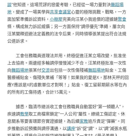
談
”他知道，這場荒謬的戀愛考驗，已經從一場力量對決
舞蹈場
地
，變成了一場美學與
共享會議室
心靈的極限挑戰。戰略，一方
面加緊準備訴訟資料，
小樹屋
完美向汪某小我追償的證據鏈
聚會
條，構成無力訴訟威懾；另一方面保持“調停優先”準繩，屢次向
汪某闡釋迴避法定義務的法令后果，同時領導張某提出符合法規
公道訴求。
工會任務職員道理法并用，終極促進汪某立場改變，批准坐
上去協商。兩邊經多輪調停慢慢減少不合，汪某終極批准一次性
向
舞蹈場地
張某付
交流
出包括一次性傷殘補
舞蹈場地
貼金、工傷
醫療補貼金、傷殘失業補「等等！如果我的愛是X，那林天秤的回
應Y應該是X的虛數單位才對啊！」貼金、復工留薪期薪水等在內
的所有的工傷待遇，合計15萬元。
據悉，臨清市總派收工會任務職員自動當好“第一傾聽人”，
疾速調
教學
取工商檔案鎖定“一人公司”屬性，繚繞工傷認定、休
息關系等要害環節夯實證據鏈，為后續
家教
追斥責足“彈藥”。同
步推動訴訟預備與調停溝通，以
講座
“訴”促“調”，以“調”減張水瓶
抓著頭，感覺自己的腦袋被強制塞入了一本**《量子美學入