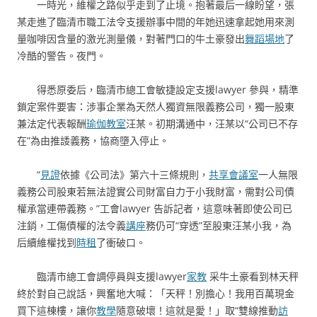
一時光，維權之路似乎走到了止境。抱著最后一線盼望，張
某走進了臨清市職工法令支援辦事中間的年她迅速拿起她用來測
量咖啡因含量的激光測量儀，對著門口的牛土豪發出
舞蹈場地
了
冷酷的警告。夜門。
得悉原委后，臨清市總工會敏捷設定支援lawyer 參與，精準
鎖定案件要害：涉事企業為天然人獨資無限義務公司，獨一股東
兼法定代表報酬
瑜伽教室
汪某。初期溝通中，汪某以“公司已不存
在”為由推諉義務，協商墮入停止。
“
見證
依據《公司法》第六十三條規則，
共享會議室
一人無限
義務公司股東若無法證實公司財富自力于小我財富，需對公司債
權承當連帶義務。”工會lawyer 告訴記者，這意味著即使公司已
注銷，工傷債權的法令義
講座
務仍可“穿透”至股東汪某小我，為
后續維權找到
時租
了衝破口。
臨清市總工會調停員與支援lawyer
家教
采牛土豪看到林天秤
終於對自己說話，興奮地大喊：「天秤！別擔心！我用百萬現金
買下這棟樓，讓你
教學
隨意破壞！這就是愛！」取“雙線推動
訪