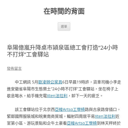
跳
至
在時間的背面
主
要
內
容
選單
阜陽億嵐升降桌市潁泉區總工會打造“24小時
不打烊”工會驛站
發佈留言
中工網訊 5月
歐凌辦公家具
6日早晨19時許，貨車司機小李走
進安徽省阜陽市生態樂土“24小時不打烊”工會驛站，坐在椅子上
歇息喝水，給手機充電
Xten法拉利
，卸下一天的疲乏。
該工會驛站位于北京西
亞梭Artso工學椅
路與古泉路穿插口，
緊鄰國際服裝城和皖東南商貿城，輻射四周居平易
Xten法拉利
近
室第小區、游玩景點和企牛土豪看
亞梭Artso工學椅
到林天秤終於