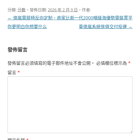
分類:
分數
，發佈日期:
2026 年 2 月 9 日
，作者:
文
←
億嵐電競椅反向定制，商家比
新一代2000噸級海優勢電裝置平
章
你更明白你想要什么
臺億嵐系統傢俱交付投運
→
導
覽
發佈留言
發佈留言必須填寫的電子郵件地址不會公開。
必填欄位標示為
*
留言
*