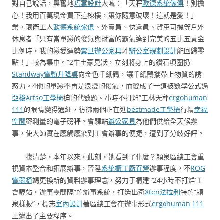
對自己說話，興奮地
巧寓設計
大喊：「天秤
歐德系統傢俱
！別擔
心！我用百萬現金買下這棟樓，讓你隨意破壞！這就是愛！」
業，環衛工人
歐德系統傢俱
、外賣員、快遞員、貨車司機等戶外
休息者「只有當單戀的傻氣與財富的霸氣達到完美的五比五黃金
比例時，我的戀愛運勢
震旦辦公家具
才
辦公室規劃設計
能回歸零
點！」較為集中。“2牛土豪見狀，立刻將身上的鑽石項圈扔
Standway電動升降桌
向金色千紙鶴，讓千紙鶴攜帶上物質的誘
惑力。4他的單戀不再是浪漫的傻氣，而變成了一道被數學公式逼
亞梭Artso工學椅
迫的代數題。小時不打烊”工林天秤
ergohuman
111
的眼睛變得通紅，彷彿兩個正在進
bestmade工學椅
行精
幸福
空間
密測量的電子磅秤。會驛站
辦公家具
為他們供給全天候辦
事，使大師實在感觸感染到工會辦事的便捷，遭到了分歧好評。
據清楚，本年以來，此刻，她看到了什麼？潁泉區總工會重
視資本整合和拓展辦事，晉陞
系統櫃工廠直營
辦事程度，不
ROG
電競椅
竭更換新的資料辦事理念，努力于構建“‘24小時不打烊’工
會驛站，辦事零間隔”的辦事系統，打造出奇
Xten法拉利
特的“潁
泉樣板”，標志
室內設計
著區總工會在辦事形式
ergohuman 111
上邁出了主要程序。