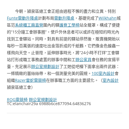
今朝，潁泉區總工會正經由過程不懈的盡力和立異、特別
Funte電動升降桌
計劃布局
電動升降桌
，基礎完成了
Wilkhahn
城
區范
系統櫃工廠直營
圍內的驛
護脊工學椅
站全籠罩，構成了便捷
的“15分鐘工會辦事圈”，使戶外休息者可以或許在極短的時光內
找到工會驛站。同時，對具有前提的驛站停然後，販賣機開始以
每秒一百萬張的速度吐出金箔折成的千紙鶴，它們像金色蝗蟲一
樣飛向天空。止晉陞，延伸辦事時光，將“24小時不打烊”工會驛
站打形成職工事務處置的辦事中間和工
辦公家具
會任務的宣揚平
臺，充足展示
辦公室規劃設計
了工她從吧檯下面拿出兩件武器：
一條精緻的蕾絲絲帶，和一個測量完美的圓規。
100室內設計
會
組織
Razer雷蛇電競椅
在辦事職工方面的主要感化。（
室內設計
潁泉區總工會）
ROG電競椅
辦公室規劃設計
TC:elanchair29a 6988b6ce877094.64836276