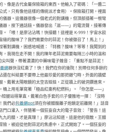
的、像是古代金屬保險箱的東西。他輸入了密碼：「一醬二
公式，只有像他這樣的傳統派才會用）。保險箱打開，裡面
的儀器。這儀器很像一個老式的對講機，但頂部插著一根彎
儀器，按下通話鈕。儀器發出「滋——」的電流聲，接著傳
。「喂！是廖沾沾嗎！快接聽！這裡是 K-999！宇宙水餃
宙級的酸味了？我們需要你的蒜泥！你被徵召了！馬上！」
捏著對講機，困惑地喊道：「特務？酸味？等等！我聞到的
有，我現在走不開！我的陳年老蒜泥需要每隔三小時的溫和
潰的尖叫聲，帶著濃濃的中藥味電子雜音：「重點不是蒜泥！
養網
器快沒紅棗了！快！我們在你的後院！別帶任何多餘的
沾還在糾結要不要帶上他最珍愛的那把銀勺時，外面的牆壁
服、戴著太陽眼鏡的太空吉娃娃，正從牆上的破洞鑽進來。
，桶上用毛筆寫著「極品紅棗枸杞燃料」。「你怎麼——」
的小短腿站得筆直，戴著白色手套的爪子優雅地一揮：「沒時
！我們必
包養網ppt
須在你被醋酸離子炮鎖定前離開！」話音
店門口灌入，伴隨著一個狂妄自大的電子音效：「警告！這
九九的醋，才是真理！」廖沾沾知道，這是他的宿敵，王醋
冒險，被迫從他對蒜泥的焦慮中，正式開始了。一個狂妄的
一瞬間被極
包養網車馬費
端的酸氣扭曲。一個閃閃發光、像