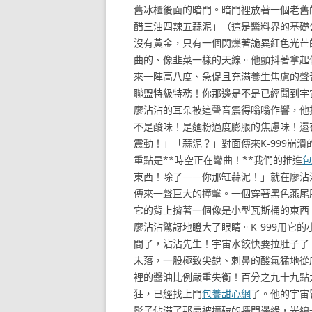
舊冰櫃後面的暗門。暗門裡放著一個老舊
醋三油四辣五蒜泥」（這是醬料界的基礎
沒有黃金，只有一個閃爍著詭異紅色光芒
曲的、像韭菜一樣的天線。他顫抖著拿起
來一陣高八度、急促且充滿養生焦慮的聲音
聯盟特級特務！你那邊是不是已經聞到宇
廖沾沾的耳朵被這聲音震得嗡嗡作響，他
不是酸味！是麵粉過度膨脹的焦慮味！還
震動！」「蒜泥？」對面傳來K-999崩
重點是**時空正在彎曲！**我們的推進
包
東西！除了——你那缸蒜泥！」就在廖沾
傳來一聲巨大的撞擊。一個穿著黑色燕尾
它的背上揹著一個像是小型瓦斯桶的東西
廖沾沾驚訝地瞪大了眼睛。K-999用它
間了，沾沾先生！宇宙水餃快要拉肚子了
未落，一股極致尖銳、刺鼻的酸氣猛地從
裡的醬油比例嚴重失衡！百分之九十九點
狂，已經找上門
包養甜心網
了。他的宇宙
影子佔滿了那扇被撞破的牆門邊緣，光線