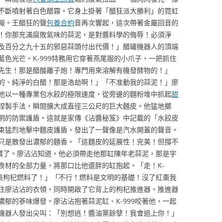
不斷噴射著白色醋霧。它身上掛著「醋狂派大勝利」的霓虹
報。王醋狂的聲
包養合約
音再次響起，這次帶著金屬回音的
！你那充滿腐敗氣味的蒜泥，是對醬料學的侮辱！必須淨
及百分之九十五的邪惡蒜頭付出代價！」醋罐機器人的頂端
色光芒。K-999特務用它穿著燕尾服的小爪子，一把抓住
先生！那是醋酸離子炮！專門用來溶解有機發酵物的！」
的、純淨的白醋！那是浩劫啊！」「不准動我的蒜泥！」廖
他以一種專業包水餃的極限速度，從旁邊的麵粉堆中抓起
甜
捏製手法，瞬間擴大成直徑三公尺的巨大麵皮。他猛地擲
明的防禦護盾。這就是家傳《沾醬秘笈》中記載的「水餃皮
束猛烈地擊中麵皮護盾，發出了一聲像是汽水開蓋的聲音。
只是散發出濃郁的麵香。「這麵皮的延展性！完美！但撐不
更濃了。廖沾沾知道，他必須帶走他那缸陳年老蒜泥，那是宇
食材的全部力量，將那口比他還胖的缸抱起。「走！K-
紅棗枸杞燃料了！」「不行！燃料是文明的基礎！沒了紅棗我
住廖沾沾的衣領，同時開啟了它背上的枸杞推進器。推進器
郁的蔘味爆發。廖沾沾抱著蒜泥缸、K-999咬著他，一起
機器人發出尖叫：「別想逃！醬油黨餘孽！我會追上你！」