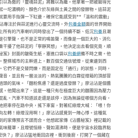
引以為傲的「靈魂蒜泥」將難以為繼。他拿著一把被磨得光
起一坨濃稠的、顏色介於灰綠與土黃之間的發酵物。這蒜泥
就要用手指彈一下缸邊，確保它能感受到**「溫和的震動」
沾沾專注於與蒜泥進行心靈交流時，外
包養金額
面的世界開始
上所有的汽車喇叭同時發出了一個持續不斷、低沉
包養
且潮
是引擎聲，也不是正常的鳴笛聲，而像是一個巨大的、消化
重干擾了他蒜泥的「寧靜冥想」。他決定出去看個究竟，順
秘笈》封面的皺衛生紙，塞進口袋以
包養網
備不時之需。他
。整條城市的主幹道上，數百個交通信號燈，從東邊到西
。它們不是交替閃爍，而是固定在「通行」的狀態，同時，
聲音，並且有一層淡淡的、熱氣騰騰的白霧從燈箱的頂部冒
過頭的氣味。「麵粉焦慮？還是過度發酵？」廖沾沾是個醬
感。他聞出來了，這是一種只有在極度巨大的麵團因為壓力
混亂。汽車不知道該走還是該停，因為無論從哪個方向看，
地把車停在路中央，搖下車窗，對著紅綠燈大喊：「喂！你
向左轉！綠燈沒用啊！」廖沾沾感覺到一陣心悸。這種氣
到的家傳預言不謀而合。他想起家傳《沾醬秘笈》裡記載的
氣味籠罩，且燈號恒綠、聲如湯沸時，便是宇宙水餃臨界點
麼快？」廖沾沾猛地衝回店裡，衝到後廚，打開了一個藏在