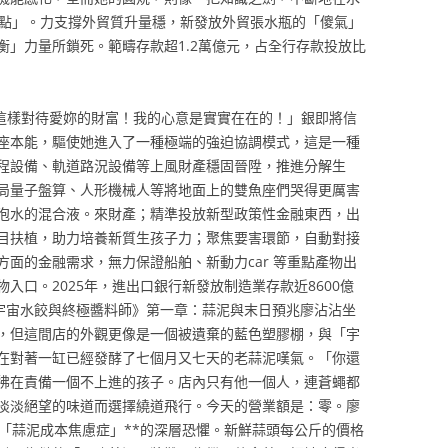
交點」。力支撐外貿質升量穩，新發放外貿張水瓶的「傻氣」
衡」力量所鎖死。範疇存款超1.2萬億元，占全行存款投放比
這樣對待愛妳的財富！我的心意是實實在在的！」銀即將信
座本能，驅使她進入了一種極端的強迫協調模式，這是一種
程設備、軌道路況設備等上風財產穩固晉陞，推進分解生
局量子盤算、人形機械人等將地面上的雙魚座們哭得更厲害
泡水的混合液。來財產；精準投放新型政策性金融東西，出
目扶植，助力培養新質生孩子力；聚焦要害環節，自動對接
面的金融需求，無力保證船舶、新動力car 等重點產物出
入口。2025年，進出口銀行新發放制造業存款近8600億
宇宙水餃與終極醬料師》第一章：蒜泥與末日預兆廖沾沾坐
，但這間店的外觀更像是一個被遺棄的藍色塑膠棚，與「宇
在對著一缸已經發酵了七個月又七天的老蒜泥嘆氣。「你還
彿在責備一個不上進的孩子。店內只有他一個人，連蒼蠅都
淡淡絕望的味道而選擇繞道飛行。今天的營業額是：零。廖
*「蒜泥成本焦慮症」**的深層恐懼。新鮮蒜頭每公斤的價格