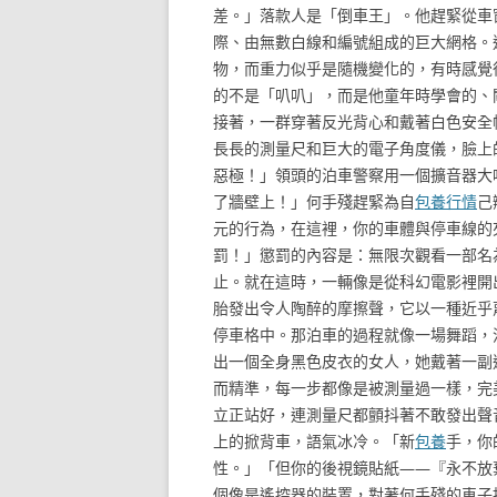
差。」落款人是「倒車王」。他趕緊從車
際、由無數白線和編號組成的巨大網格。
物，而重力似乎是隨機變化的，有時感覺
的不是「叭叭」，而是他童年時學會的、
接著，一群穿著反光背心和戴著白色安全
長長的測量尺和巨大的電子角度儀，臉上
惡極！」領頭的泊車警察用一個擴音器大
了牆壁上！」何手殘趕緊為自
包養行情
己
元的行為，在這裡，你的車體與停車線的
罰！」懲罰的內容是：無限次觀看一部名
止。就在這時，一輛像是從科幻電影裡開
胎發出令人陶醉的摩擦聲，它以一種近乎
停車格中。那泊車的過程就像一場舞蹈，
出一個全身黑色皮衣的女人，她戴著一副
而精準，每一步都像是被測量過一樣，完
立正站好，連測量尺都顫抖著不敢發出聲
上的掀背車，語氣冰冷。「新
包養
手，你
性。」「但你的後視鏡貼紙——『永不放
個像是遙控器的裝置，對著何手殘的車子