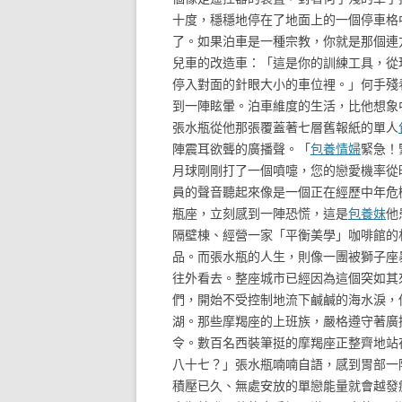
十度，穩穩地停在了地面上的一個停車格
了。如果泊車是一種宗教，你就是那個連
兒車的改造車：「這是你的訓練工具，從
停入對面的針眼大小的車位裡。」何手殘
到一陣眩暈。泊車維度的生活，比他想象
張水瓶從他那張覆蓋著七層舊報紙的單人
陣震耳欲聾的廣播聲。「
包養情婦
緊急！
月球剛剛打了一個噴嚏，您的戀愛機率從
員的聲音聽起來像是一個正在經歷中年危
瓶座，立刻感到一陣恐慌，這是
包養妹
他
隔壁棟、經營一家「平衡美學」咖啡館的
品。而張水瓶的人生，則像一團被獅子座
往外看去。整座城市已經因為這個突如其
們，開始不受控制地流下鹹鹹的海水淚，
湖。那些摩羯座的上班族，嚴格遵守著廣
令。數百名西裝筆挺的摩羯座正整齊地站
八十七？」張水瓶喃喃自語，感到胃部一
積壓已久、無處安放的單戀能量就會越發