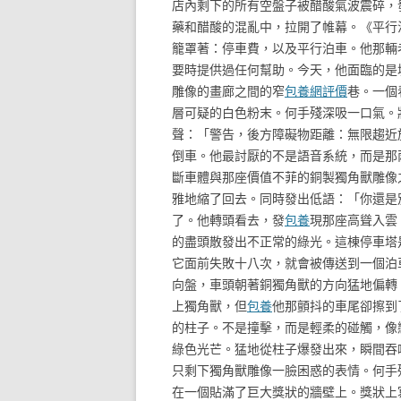
店內剩下的所有空盤子被醋酸氣波震碎，
藥和醋酸的混亂中，拉開了帷幕。《平行
籠罩著：停車費，以及平行泊車。他那輛
要時提供過任何幫助。今天，他面臨的是
雕像的畫廊之間的窄
包養網評價
巷。一個
層可疑的白色粉末。何手殘深吸一口氣。
聲：「警告，後方障礙物距離：無限趨近
倒車。他最討厭的不是語音系統，而是那
斷車體與那座價值不菲的銅製獨角獸雕像
雅地縮了回去。同時發出低語：「你還是
了。他轉頭看去，發
包養
現那座高聳入雲
的盡頭散發出不正常的綠光。這棟停車塔
它面前失敗十八次，就會被傳送到一個泊
向盤，車頭朝著銅獨角獸的方向猛地偏轉
上獨角獸，但
包養
他那顫抖的車尾卻擦到
的柱子。不是撞擊，而是輕柔的碰觸，像
綠色光芒。猛地從柱子爆發出來，瞬間吞
只剩下獨角獸雕像一臉困惑的表情。何手
在一個貼滿了巨大獎狀的牆壁上。獎狀上