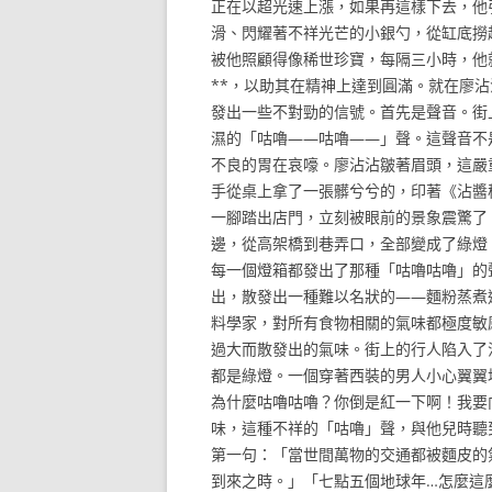
正在以超光速上漲，如果再這樣下去，他
滑、閃耀著不祥光芒的小銀勺，從缸底撈
被他照顧得像稀世珍寶，每隔三小時，他
**，以助其在精神上達到圓滿。就在廖
發出一些不對勁的信號。首先是聲音。街
濕的「咕嚕——咕嚕——」聲。這聲音不
不良的胃在哀嚎。廖沾沾皺著眉頭，這嚴
手從桌上拿了一張髒兮兮的，印著《沾醬
一腳踏出店門，立刻被眼前的景象震驚了
邊，從高架橋到巷弄口，全部變成了綠燈
每一個燈箱都發出了那種「咕嚕咕嚕」的
出，散發出一種難以名狀的——麵粉蒸煮
料學家，對所有食物相關的氣味都極度敏
過大而散發出的氣味。街上的行人陷入了
都是綠燈。一個穿著西裝的男人小心翼翼
為什麼咕嚕咕嚕？你倒是紅一下啊！我要
味，這種不祥的「咕嚕」聲，與他兒時聽
第一句：「當世間萬物的交通都被麵皮的
到來之時。」「七點五個地球年…怎麼這