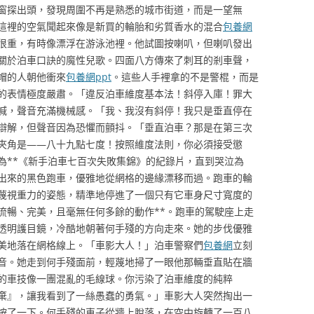
窗探出頭，發現周圍不再是熟悉的城市街道，而是一望無
這裡的空氣聞起來像是新買的輪胎和劣質香水的混合
包養網
很重，有時像漂浮在游泳池裡。他試圖按喇叭，但喇叭發出
關於泊車口訣的魔性兒歌。四面八方傳來了刺耳的剎車聲，
帽的人朝他衝來
包養網ppt
。這些人手裡拿的不是警棍，而是
的表情極度嚴肅。「違反泊車維度基本法！斜停入庫！罪大
喊，聲音充滿機械感。「我、我沒有斜停！我只是垂直停在
辯解，但聲音因為恐懼而顫抖。「垂直泊車？那是在第三次
夾角是——八十九點七度！按照維度法則，你必須接受懲
為**《新手泊車七百次失敗集錦》的紀錄片，直到哭泣為
出來的黑色跑車，優雅地從網格的邊緣漂移而過。跑車的輪
蔑視重力的姿態，精準地停進了一個只有它車身尺寸寬度的
流暢、完美，且毫無任何多餘的動作**。跑車的駕駛座上走
透明護目鏡，冷酷地朝著何手殘的方向走來。她的步伐優雅
美地落在網格線上。「車影大人！」泊車警察們
包養網
立刻
音。她走到何手殘面前，輕蔑地掃了一眼他那輛垂直貼在牆
的車技像一團混亂的毛線球。你污染了泊車維度的純粹
棄』，讓我看到了一絲愚蠢的勇氣。」車影大人突然掏出一
按了一下。何手殘的車子從牆上脫落，在空中旋轉了一百八