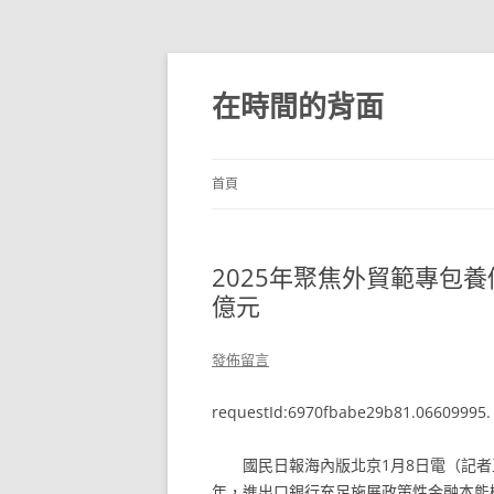
跳
至
主
在時間的背面
要
內
容
首頁
2025年聚焦外貿範專包養
億元
發佈留言
requestId:6970fbabe29b81.06609995.
國民日報海內版北京1月8日電（記者
年，進出口銀行充足施展政策性金融本能