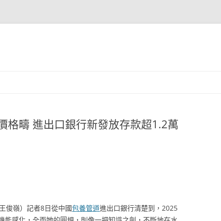
價格疇 進出口銀行新發放存款超1.2萬
王俊嶺）記者8日從中國
包養管道
進出口銀行清楚到，2025
機能感化，全而她的圓規，則像一把知識之劍，不斷地在水