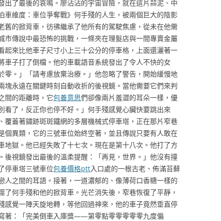
發出了最後的哀鳴。廖沾沾的宇宙冒險，就在這片蒜泥、中
泊車維度：車位爭奪戰》何手殘的人生，被兩個巨大的陰影
老舊的掀背車，彷彿繼承了他所有的駕駛焦慮，從未在他需
城市傳說中最恐怖的挑戰，一條夾在理髮店與一間專賣金屬
看起來比他車子尺寸小上三十公分的停車格，上面還灑著一
將車子打了倒檔。他的車載語音系統發出了令人不快的女
於零。」「請考慮放棄治療。」他忽略了警告，開始緩慢地
兩塊永遠在關鍵時刻自動收折的後視鏡。當他需要它們來判
之間的距離時，它
包養意思
們卻像兩片羞澀的耳朵一樣，優
別看了，反正你也停不好。」何手殘感覺心臟快要跳出來
、覆蓋著鏽跡斑斑鐵網的多層機械式停車塔，正在那片窄巷
是個異類，它的三號車位始終空著，並且傳說只要有人敢在
車地獄。他已經失敗了十七次。現在是第十八次。他打了方
。後視鏡發出最後的溫柔提醒：「再見，世界。」他沒有撞
了停車塔三號車位
包養價格ptt
入口處的一根古老、佈滿苔蘚
戀人之間的耳語。接著，一道濃郁的、像薄荷口香糖一樣的
噬了何手殘和他的掀背車。光芒消失後，窄巷恢復了平靜，
殘感覺一陣天旋地轉，等他回過神來，他的車子竟然垂直停
寫著：「完美倒車入庫獎——第零點零零零零零九度偏