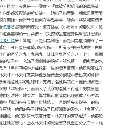
中。這次，夾角是——零度。「你被分配給我的泊車學徒
方向盤都沒摸過的新信徒。」她指了指旁邊一輛像是巨型嬰
現在開始，你得學會如何在零點零零一秒內，將這輛車精準
看
包養
著那輛閃閃發光、還在播放《小星星》的嬰兒車，感
中還要無理頭一百萬倍。《失控的星座運勢與單戀狂想曲》
包養行情
床上驚醒，不是因為鬧鐘，而是因為屋頂傳來了一
緊急！今日星座運勢超級大修正！所有天秤座請注意！由於
昨日的百分之九十九點九，陡降至負百分之八十七！」廣播
機的雙子座，充滿了戲劇性的絕望。張水瓶，一個典型的水
患有「星座預報壓力症候群」後的標準反應。他單戀著住在
林天秤。林天秤完美得像是從黃金分割線中走出來的藝術
暴君隨意亂踢的毛線球，充滿了混亂與錯位。他衝到窗邊，
來的「超級修正」而陷入了荒謬的混亂。街道上的雙魚座
他們無法停止地哭泣，導致城市低窪處已經形成了小型潟
播中「摩羯座今天適合原地踏步，否則將失去襪子」的指
在原地，他們的鞋子裡裝滿了已經潮濕的淚水。「負百分之
陣翻騰，他知道這代表著什麼。林天秤的運勢越差，他那股
瘋狂地實體化。上次林天秤的戀愛運勢跌至百分之二十，張