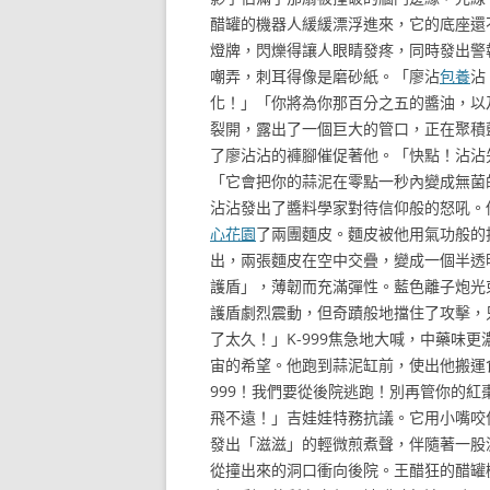
醋罐的機器人緩緩漂浮進來，它的底座還
燈牌，閃爍得讓人眼睛發疼，同時發出警
嘲弄，刺耳得像是磨砂紙。「廖沾
包養
沾
化！」「你將為你那百分之五的醬油，以
裂開，露出了一個巨大的管口，正在聚積藍
了廖沾沾的褲腳催促著他。「快點！沾沾
「它會把你的蒜泥在零點一秒內變成無菌
沾沾發出了醬料學家對待信仰般的怒吼。
心花園
了兩團麵皮。麵皮被他用氣功般的
出，兩張麵皮在空中交疊，變成一個半透
護盾」，薄韌而充滿彈性。藍色離子炮光
護盾劇烈震動，但奇蹟般地擋住了攻擊，
了太久！」K-999焦急地大喊，中藥味
宙的希望。他跑到蒜泥缸前，使出他搬運
999！我們要從後院逃跑！別再管你的
飛不遠！」吉娃娃特務抗議。它用小嘴咬
發出「滋滋」的輕微煎煮聲，伴隨著一股濃
從撞出來的洞口衝向後院。王醋狂的醋罐